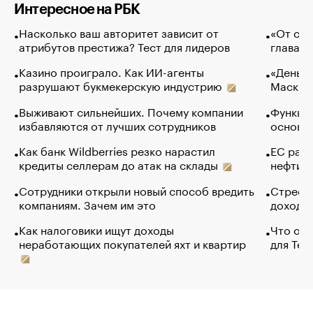
Интересное на РБК
Насколько ваш авторитет зависит от
«От спо
атрибутов престижа? Тест для лидеров
глава к
Казино проиграло. Как ИИ-агенты
«Деньги
разрушают букмекерскую индустрию
Маск в 
Выживают сильнейших. Почему компании
Функции
избавляются от лучших сотрудников
основ э
Как банк Wildberries резко нарастил
ЕС раз
кредиты селлерам до атак на склады
нефти —
Сотрудники открыли новый способ вредить
Стресс 
компаниям. Зачем им это
доходов
Как налоговики ищут доходы
Что обв
неработающих покупателей яхт и квартир
для Tel