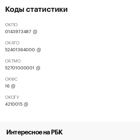
Коды статистики
ОКПО
0143973487
ОКАТО
52401364000
ОКТМО
52701000001
ОКФС
16
ОКОГУ
4210015
Интересное на РБК