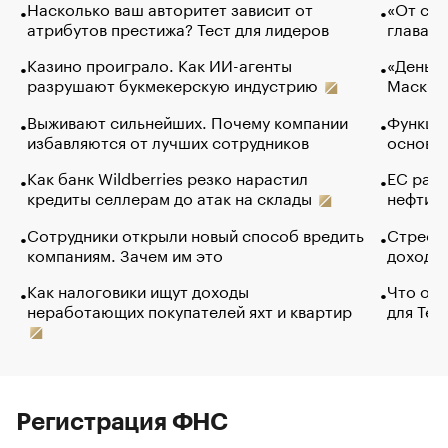
Насколько ваш авторитет зависит от
«От спо
атрибутов престижа? Тест для лидеров
глава к
Казино проиграло. Как ИИ-агенты
«Деньги
разрушают букмекерскую индустрию
Маск в 
Выживают сильнейших. Почему компании
Функции
избавляются от лучших сотрудников
основ э
Как банк Wildberries резко нарастил
ЕС раз
кредиты селлерам до атак на склады
нефти —
Сотрудники открыли новый способ вредить
Стресс 
компаниям. Зачем им это
доходов
Как налоговики ищут доходы
Что обв
неработающих покупателей яхт и квартир
для Tel
Регистрация ФНС