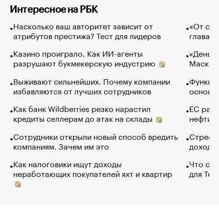
Интересное на РБК
Насколько ваш авторитет зависит от
«От спо
атрибутов престижа? Тест для лидеров
глава к
Казино проиграло. Как ИИ-агенты
«Деньги
разрушают букмекерскую индустрию
Маск в 
Выживают сильнейших. Почему компании
Функции
избавляются от лучших сотрудников
основ э
Как банк Wildberries резко нарастил
ЕС раз
кредиты селлерам до атак на склады
нефти —
Сотрудники открыли новый способ вредить
Стресс 
компаниям. Зачем им это
доходов
Как налоговики ищут доходы
Что обв
неработающих покупателей яхт и квартир
для Tel