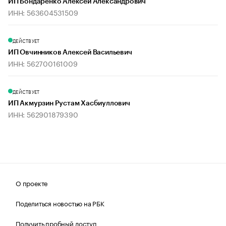
ИП Бондаренко Алексей Александрович
ИНН: 563604531509
ДЕЙСТВУЕТ
ИП Овчинников Алексей Васильевич
ИНН: 562700161009
ДЕЙСТВУЕТ
ИП Акмурзин Рустам Хасбиуллович
ИНН: 562901879390
О проекте
Поделиться новостью на РБК
Получить пробный доступ