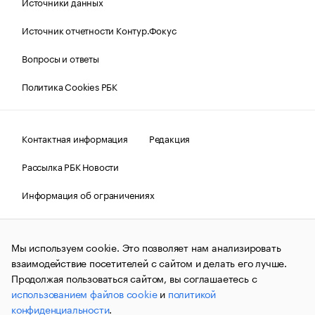
Источники данных
Источник отчетности Контур.Фокус
Вопросы и ответы
Политика Cookies РБК
Контактная информация
Редакция
Рассылка РБК Новости
Информация об ограничениях
Правовая информация
О соблюдении авторских прав
Мы используем cookie. Это позволяет нам анализировать
© АО «РОСБИЗНЕСКОНСАЛТИНГ»,
1995–2026.
Сообщения
и материалы информационного агентства «РБК»
взаимодействие посетителей с сайтом и делать его лучше.
(зарегистрировано Федеральной службой по надзору в сфере
Продолжая пользоваться сайтом, вы соглашаетесь с
связи, информационных технологий и массовых
использованием файлов cookie
и
политикой
коммуникаций (Роскомнадзор) 09.12.2015 за номером ИА
№ФС77-63848) сопровождаются пометкой «РБК». Отдельные
конфиденциальности
.