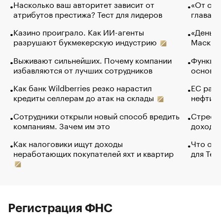
Насколько ваш авторитет зависит от
«От спо
атрибутов престижа? Тест для лидеров
глава к
Казино проиграло. Как ИИ-агенты
«Деньги
разрушают букмекерскую индустрию
Маск в 
Выживают сильнейших. Почему компании
Функции
избавляются от лучших сотрудников
основ э
Как банк Wildberries резко нарастил
ЕС раз
кредиты селлерам до атак на склады
нефти —
Сотрудники открыли новый способ вредить
Стресс 
компаниям. Зачем им это
доходов
Как налоговики ищут доходы
Что обв
неработающих покупателей яхт и квартир
для Tel
Регистрация ФНС