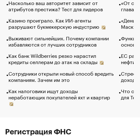
Насколько ваш авторитет зависит от
«От спо
атрибутов престижа? Тест для лидеров
глава к
Казино проиграло. Как ИИ-агенты
«Деньги
разрушают букмекерскую индустрию
Маск в 
Выживают сильнейших. Почему компании
Функции
избавляются от лучших сотрудников
основ э
Как банк Wildberries резко нарастил
ЕС раз
кредиты селлерам до атак на склады
нефти —
Сотрудники открыли новый способ вредить
Стресс 
компаниям. Зачем им это
доходов
Как налоговики ищут доходы
Что обв
неработающих покупателей яхт и квартир
для Tel
Регистрация ФНС