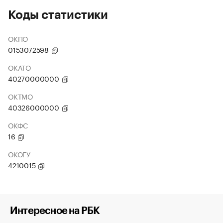
Коды статистики
ОКПО
0153072598
ОКАТО
40270000000
ОКТМО
40326000000
ОКФС
16
ОКОГУ
4210015
Интересное на РБК