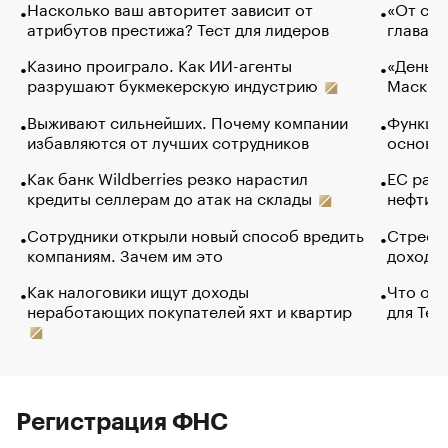
Насколько ваш авторитет зависит от
«От спо
атрибутов престижа? Тест для лидеров
глава к
Казино проиграло. Как ИИ-агенты
«Деньги
разрушают букмекерскую индустрию
Маск в 
Выживают сильнейших. Почему компании
Функции
избавляются от лучших сотрудников
основ э
Как банк Wildberries резко нарастил
ЕС раз
кредиты селлерам до атак на склады
нефти —
Сотрудники открыли новый способ вредить
Стресс 
компаниям. Зачем им это
доходов
Как налоговики ищут доходы
Что обв
неработающих покупателей яхт и квартир
для Tel
Регистрация ФНС