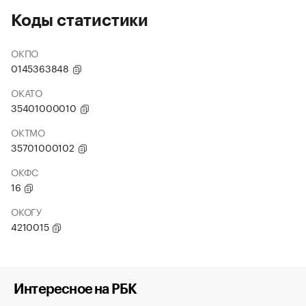
Коды статистики
ОКПО
0145363848
ОКАТО
35401000010
ОКТМО
35701000102
ОКФС
16
ОКОГУ
4210015
Интересное на РБК