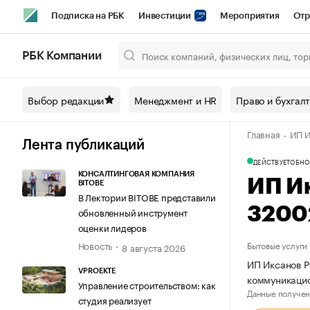
Подписка на РБК
Инвестиции
Мероприятия
Отр
Спорт
Школа управления РБК
РБК Образование
РБ
РБК Компании
Город
Стиль
Крипто
РБК Бизнес-среда
Дискусси
Выбор редакции
Менеджмент и HR
Право и бухгал
Спецпроекты СПб
Конференции СПб
Спецпроекты
Главная
ИП И
Технологии и медиа
Финансы
Рынок наличной валют
Лента публикаций
ДЕЙСТВУЕТ
ОБНО
КОНСАЛТИНГОВАЯ КОМПАНИЯ
ИП И
BITOBE
В Лектории BITOBE представили
3200
обновленный инструмент
оценки лидеров
Новость
Бытовые услуги
8 августа 2026
ИП Иксанов Р
VPROEKTE
коммуникаци
Управление строительством: как
Данные получен
студия реализует