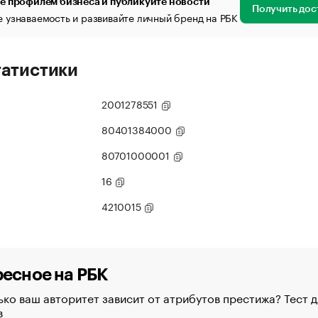
е профилем бизнеса и публикуйте новости
Получить дос
 узнаваемость и развивайте личный бренд на РБК
татистики
2001278551
80401384000
80701000001
16
4210015
есное на РБК
ко ваш авторитет зависит от атрибутов престижа? Тест д
в