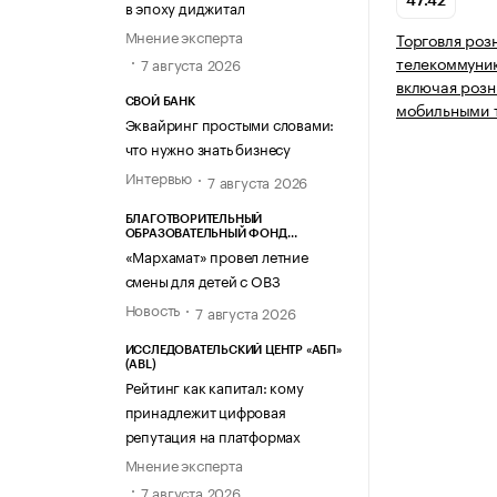
47.42
в эпоху диджитал
Мнение эксперта
Торговля роз
телекоммуни
7 августа 2026
включая розн
СВОЙ БАНК
мобильными 
Эквайринг простыми словами:
что нужно знать бизнесу
Интервью
7 августа 2026
БЛАГОТВОРИТЕЛЬНЫЙ
ОБРАЗОВАТЕЛЬНЫЙ ФОНД
«МАРХАМАТ»
«Мархамат» провел летние
смены для детей с ОВЗ
Новость
7 августа 2026
ИССЛЕДОВАТЕЛЬСКИЙ ЦЕНТР «АБП»
(ABL)
Рейтинг как капитал: кому
принадлежит цифровая
репутация на платформах
Мнение эксперта
7 августа 2026