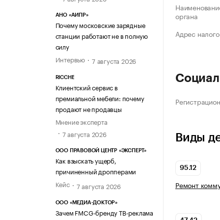
Наименование
органа
АНО «АИПР»
Почему московские зарядные
Адрес налого
станции работают не в полную
силу
Интервью
7 августа 2026
Социал
RICCHE
Клиентский сервис в
премиальной мебели: почему
Регистрацио
продают не продавцы
Мнение эксперта
7 августа 2026
Виды д
ООО ПРАВОВОЙ ЦЕНТР «ЭКСПЕРТ»
Как взыскать ущерб,
95.12
причиненный дропперами
Кейс
Ремонт комму
7 августа 2026
ООО «МЕДИА-ДОКТОР»
Зачем FMCG-бренду ТВ-реклама