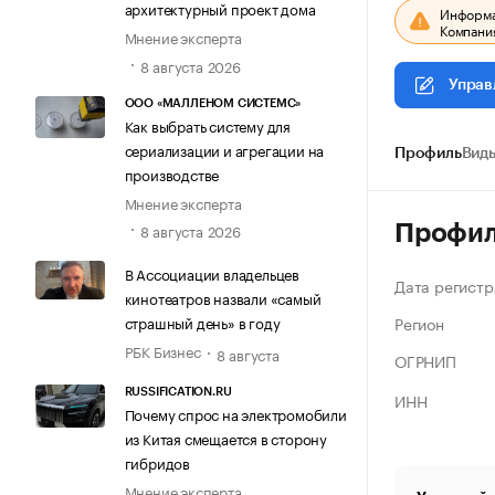
архитектурный проект дома
Информац
Компания
Мнение эксперта
8 августа 2026
Управ
ООО «МАЛЛЕНОМ СИСТЕМС»
Как выбрать систему для
сериализации и агрегации на
Профиль
Виды
производстве
Мнение эксперта
8 августа 2026
Профи
В Ассоциации владельцев
Дата регистр
кинотеатров назвали «самый
Регион
страшный день» в году
РБК Бизнес
8 августа
ОГРНИП
RUSSIFICATION.RU
ИНН
Почему спрос на электромобили
из Китая смещается в сторону
гибридов
Мнение эксперта