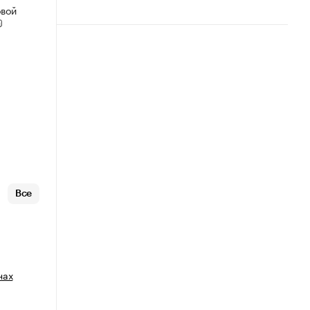
овой
Все
нах