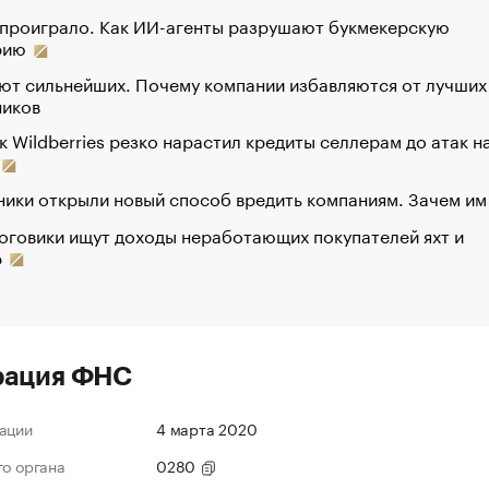
 проиграло. Как ИИ-агенты разрушают букмекерскую
рию
ют сильнейших. Почему компании избавляются от лучших
ников
к Wildberries резко нарастил кредиты селлерам до атак н
ики открыли новый способ вредить компаниям. Зачем им
оговики ищут доходы неработающих покупателей яхт и
р
рация ФНС
ации
4 марта 2020
го органа
0280