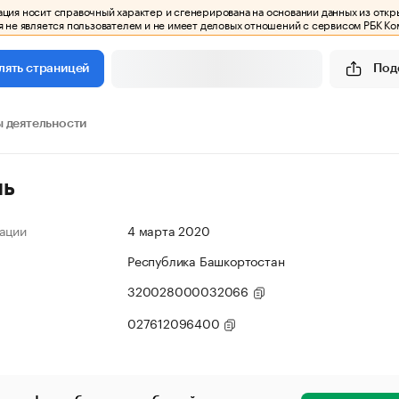
ия носит справочный характер и сгенерирована на основании данных из откр
 не является пользователем и не имеет деловых отношений с сервисом РБК Ко
Под
лять страницей
 деятельности
ль
ации
4 марта 2020
Республика Башкортостан
320028000032066
027612096400