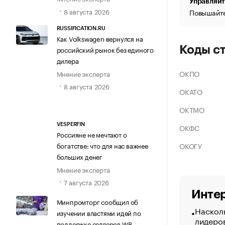
Управляйт
8 августа 2026
Повышайте
RUSSIFICATION.RU
Как Volkswagen вернулся на
Коды с
российский рынок без единого
дилера
ОКПО
Мнение эксперта
8 августа 2026
ОКАТО
ОКТМО
VESPERFIN
ОКФС
Россияне не мечтают о
ОКОГУ
богатстве: что для нас важнее
больших денег
Мнение эксперта
7 августа 2026
Интер
Минпромторг сообщил об
Насколь
изучении властями идей по
лидеро
поддержке селлеров WB