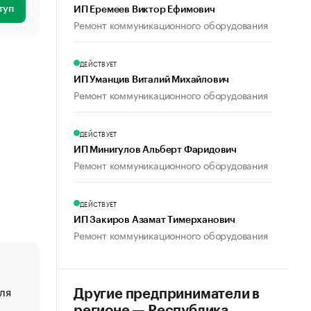
туп
ИП Еремеев Виктор Ефимович
Ремонт коммуникационного оборудования
ДЕЙСТВУЕТ
ИП Уманцив Виталий Михайлович
Ремонт коммуникационного оборудования
ДЕЙСТВУЕТ
ИП Минигулов Альберт Фаридович
Ремонт коммуникационного оборудования
ДЕЙСТВУЕТ
ИП Закиров Азамат Тимерханович
Ремонт коммуникационного оборудования
ля
«От спорта тело стареет иначе». Как живет глава ко
Другие предприниматели в
создавшей GTA