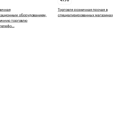
47.78
ничная
Торговля розничная прочая в
кационным оборудованием,
специализированных магазинах
ичную торговлю
телефо…