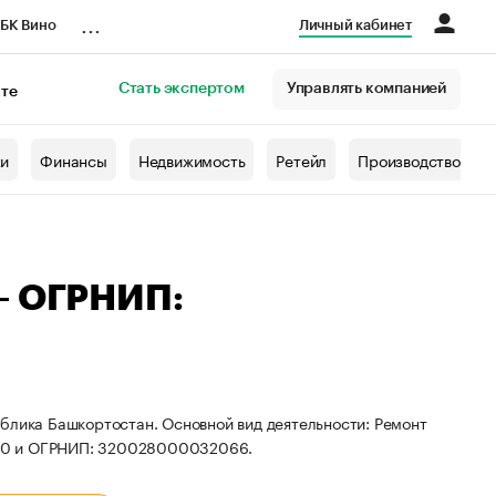
...
БК Вино
Личный кабинет
Стать экспертом
Управлять компанией
кте
азета
жи
Финансы
Недвижимость
Ретейл
Производство
— ОГРНИП:
блика Башкортостан. Основной вид деятельности: Ремонт
400 и ОГРНИП: 320028000032066.