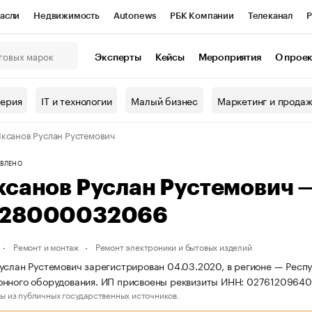
асли
Недвижимость
Autonews
РБК Компании
Телеканал
Р
К Курсы
РБК Life
Тренды
Визионеры
Национальные проекты
Эксперты
Кейсы
Мероприятия
О прое
онный клуб
Исследования
Кредитные рейтинги
Франшизы
Г
терия
IT и технологии
Малый бизнес
Маркетинг и прода
Проверка контрагентов
Политика
Экономика
Бизнес
ксанов Руслан Рустемович
ы
ВЛЕНО
ксанов Руслан Рустемович 
28000032066
Ремонт и монтаж
Ремонт электроники и бытовых изделий
услан Рустемович зарегистрирован 04.03.2020, в регионе — Респу
онного оборудования. ИП присвоены реквизиты ИНН: 027612096
ы из публичных государственных источников.