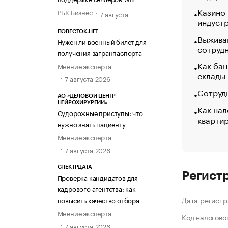
Казино
РБК Бизнес
7 августа
индуст
ПОВЕСТОК.НЕТ
Выжива
Нужен ли военный билет для
сотруд
получения загранпаспорта
Как бан
Мнение эксперта
склады
7 августа 2026
Сотрудн
АО «ДЕЛОВОЙ ЦЕНТР
НЕЙРОХИРУРГИИ»
Как нал
Судорожные приступы: что
кварти
нужно знать пациенту
Мнение эксперта
7 августа 2026
СПЕКТРДАТА
Регист
Проверка кандидатов для
кадрового агентства: как
Дата регистр
повысить качество отбора
Мнение эксперта
Код налогово
7 августа 2026