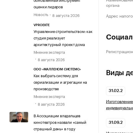
органа
оценки лидеров
Новость
8 августа 2026
Адрес налого
VPROEKTE
Управление строительством: как
Социал
студия реализует
архитектурный проект дома
Регистрацио
Мнение эксперта
8 августа 2026
ООО «МАЛЛЕНОМ СИСТЕМС»
Виды д
Как выбрать систему для
сериализации и агрегации на
производстве
31.02.2
Мнение эксперта
Изготовление
8 августа 2026
индивидуальн
В Ассоциации владельцев
кинотеатров назвали «самый
31.09.2
страшный день» в году
Изготовление