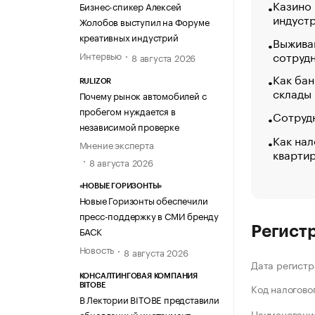
Казино
Бизнес-спикер Алексей
индуст
Жолобов выступил на Форуме
креативных индустрий
Выжива
сотруд
Интервью
8 августа 2026
Как бан
RULIZOR
склады
Почему рынок автомобилей с
пробегом нуждается в
Сотрудн
независимой проверке
Как нал
Мнение эксперта
кварти
8 августа 2026
«НОВЫЕ ГОРИЗОНТЫ»
Новые Горизонты обеспечили
пресс-поддержку в СМИ бренду
Регист
БАСК
Новость
8 августа 2026
Дата регистр
КОНСАЛТИНГОВАЯ КОМПАНИЯ
Код налогово
BITOBE
В Лектории BITOBE представили
Наименование
обновленный инструмент