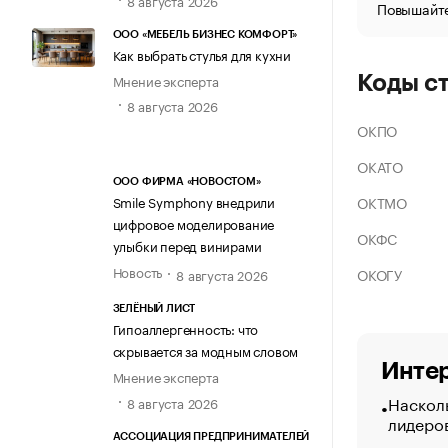
Повышайте
ООО «МЕБЕЛЬ БИЗНЕС КОМФОРТ»
Как выбрать стулья для кухни
Мнение эксперта
Коды с
8 августа 2026
ОКПО
ОКАТО
ООО ФИРМА «НОВОСТОМ»
ОКТМО
Smile Symphony внедрили
цифровое моделирование
ОКФС
улыбки перед винирами
Новость
ОКОГУ
8 августа 2026
ЗЕЛЁНЫЙ ЛИСТ
Гипоаллергенность: что
скрывается за модным словом
Интер
Мнение эксперта
Насколь
8 августа 2026
лидеро
АССОЦИАЦИЯ ПРЕДПРИНИМАТЕЛЕЙ