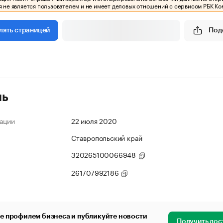
 не является пользователем и не имеет деловых отношений с сервисом РБК Ко
Под
лять страницей
ль
ации
22 июля 2020
Ставропольский край
320265100066948
261707992186
е профилем бизнеса и публикуйте новости
Получить дос