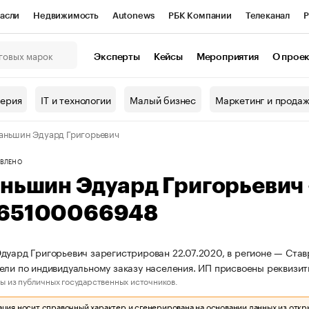
асли
Недвижимость
Autonews
РБК Компании
Телеканал
Р
К Курсы
РБК Life
Тренды
Визионеры
Национальные проекты
Эксперты
Кейсы
Мероприятия
О прое
онный клуб
Исследования
Кредитные рейтинги
Франшизы
Г
терия
IT и технологии
Малый бизнес
Маркетинг и прода
Проверка контрагентов
Политика
Экономика
Бизнес
аньшин Эдуард Григорьевич
ы
ВЛЕНО
аньшин Эдуард Григорьевич
65100066948
дуард Григорьевич зарегистрирован 22.07.2020, в регионе — Став
ели по индивидуальному заказу населения. ИП присвоены реквиз
ы из публичных государственных источников.
ия носит справочный характер и сгенерирована на основании данных из откр