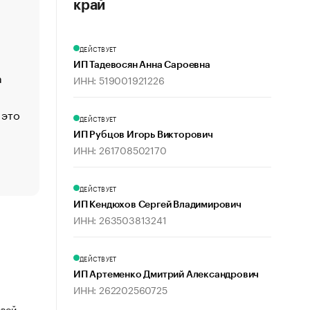
«Деньги будут не нужны»: что рассказал Маск в инт
край
Economist
Функции менеджмента: пять ключевых основ эффект
ДЕЙСТВУЕТ
управления
ИП Тадевосян Анна Сароевна
а
ЕС разрешил конфискацию российской нефти — чем
ИНН: 519001921226
Москва
 это
Стресс обеспеченных людей: почему рост доходов 
ДЕЙСТВУЕТ
счастья
ИП Рубцов Игорь Викторович
Что обвинения против Павла Дурова значат для Tele
ИНН: 261708502170
пользователей
ДЕЙСТВУЕТ
ИП Кендюхов Сергей Владимирович
ИНН: 263503813241
ДЕЙСТВУЕТ
ИП Артеменко Дмитрий Александрович
ИНН: 262202560725
овой