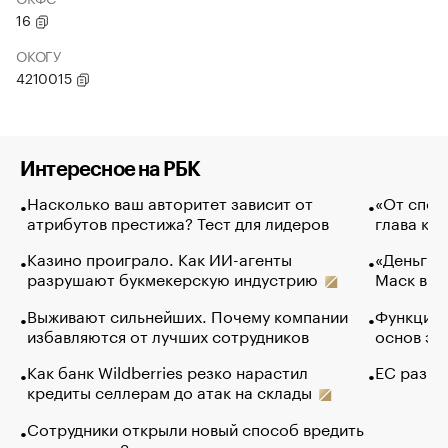
16
ОКОГУ
4210015
Интересное на РБК
Насколько ваш авторитет зависит от
«От спор
атрибутов престижа? Тест для лидеров
глава ко
Казино проиграло. Как ИИ-агенты
«Деньги б
разрушают букмекерскую индустрию
Маск в и
Выживают сильнейших. Почему компании
Функции 
избавляются от лучших сотрудников
основ эф
Как банк Wildberries резко нарастил
ЕС разре
кредиты селлерам до атак на склады
Сотрудники открыли новый способ вредить
компаниям. Зачем им это