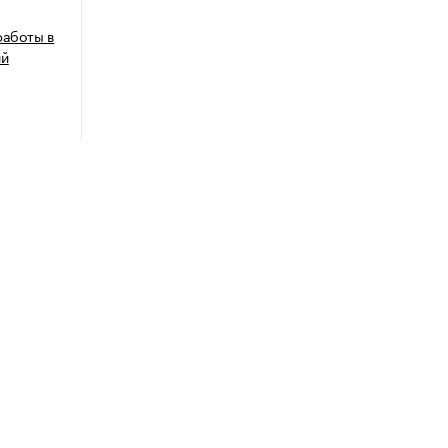
работы в
ий