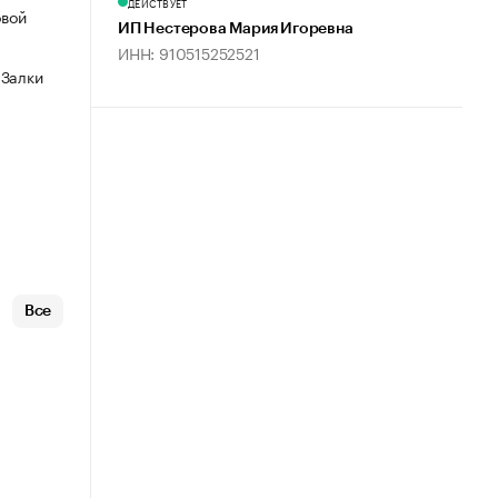
ДЕЙСТВУЕТ
овой
ИП Нестерова Мария Игоревна
ИНН: 910515252521
 Залки
Все