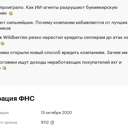
 проиграло. Как ИИ-агенты разрушают букмекерскую
рию
ют сильнейших. Почему компании избавляются от лучших
ников
к Wildberries резко нарастил кредиты селлерам до атак н
ики открыли новый способ вредить компаниям. Зачем им
оговики ищут доходы неработающих покупателей яхт и
р
рация ФНС
ации
15 октября 2020
го органа
9112