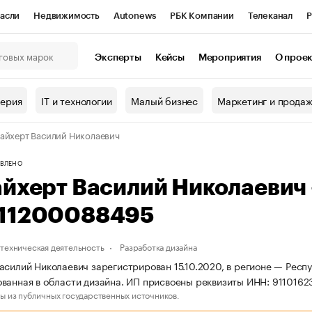
асли
Недвижимость
Autonews
РБК Компании
Телеканал
Р
К Курсы
РБК Life
Тренды
Визионеры
Национальные проекты
Эксперты
Кейсы
Мероприятия
О прое
онный клуб
Исследования
Кредитные рейтинги
Франшизы
Г
терия
IT и технологии
Малый бизнес
Маркетинг и прода
Проверка контрагентов
Политика
Экономика
Бизнес
айхерт Василий Николаевич
ы
ВЛЕНО
айхерт Василий Николаевич
11200088495
техническая деятельность
Разработка дизайна
асилий Николаевич зарегистрирован 15.10.2020, в регионе — Респ
ванная в области дизайна. ИП присвоены реквизиты ИНН: 91101
ы из публичных государственных источников.