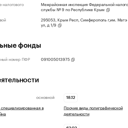
 налогового
Межрайонная инспекция Федеральной налог
службы № 9 по Республике Крым
вой
295053, Крым Респ, Симферополь г,им. Матэ
ул, д 1/9
ьные фонды
нный номер ПФР
091005013975
еятельности
18.12
ОСНОВНОЙ
 специализированная в
Прочие виды полиграфической
йна
деятельности