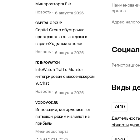
Минпромторга РФ
Наименование
органа
Новость
6 августа 2026
Адрес налого
CAPITAL GROUP
Capital Group обустроила
пространство для отдыха в
парке «Ходынское поле»
Социал
Новость
6 августа 2026
Регистрацио
ГК INFOWATCH
InfoWatch Traffic Monitor
интегрирован с мессенджером
YuChat
Виды д
Новость
6 августа 2026
VODOVOZ.RU
74.10
Инновации, которые меняют
питьевой режим и влияют на
Деятельность
прибыль
области диза
Мнение эксперта
6 августа 2026