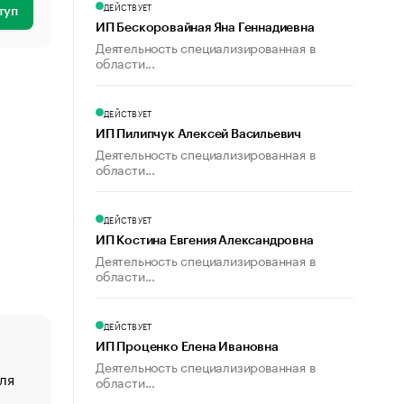
ДЕЙСТВУЕТ
туп
ИП Бескоровайная Яна Геннадиевна
Деятельность специализированная в
области...
ДЕЙСТВУЕТ
ИП Пилипчук Алексей Васильевич
Деятельность специализированная в
области...
ДЕЙСТВУЕТ
ИП Костина Евгения Александровна
Деятельность специализированная в
области...
ДЕЙСТВУЕТ
ИП Проценко Елена Ивановна
Деятельность специализированная в
ля
«От спорта тело стареет иначе». Как живет глава ко
области...
создавшей GTA