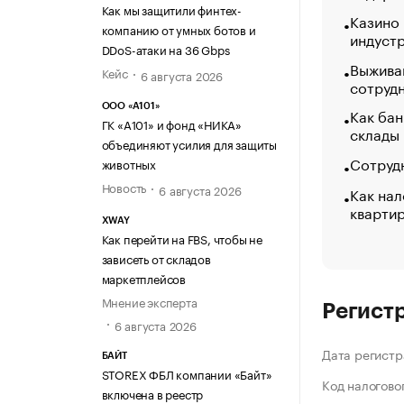
Как мы защитили финтех-
Казино
компанию от умных ботов и
индуст
DDoS-атаки на 36 Gbps
Выжива
Кейс
6 августа 2026
сотруд
ООО «А101»
Как бан
ГК «А101» и фонд «НИКА»
склады
объединяют усилия для защиты
Сотрудн
животных
Новость
6 августа 2026
Как нал
кварти
XWAY
Как перейти на FBS, чтобы не
зависеть от складов
маркетплейсов
Мнение эксперта
Регист
6 августа 2026
Дата регистр
БАЙТ
STOREX ФБЛ компании «Байт»
Код налогово
включена в реестр