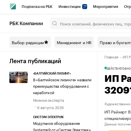
Подписка на РБК
Инвестиции
Мероприятия
Отр
Спорт
Школа управления РБК
РБК Образование
РБ
РБК Компании
Город
Стиль
Крипто
РБК Бизнес-среда
Дискусси
Выбор редакции
Менеджмент и HR
Право и бухгал
Спецпроекты СПб
Конференции СПб
Спецпроекты
Главная
ИП Р
Технологии и медиа
Финансы
Рынок наличной валют
Лента публикаций
ДЕЙСТВУЕТ
ОБНО
«БАЛТИЙСКИЙ ЛИЗИНГ»
ИП Р
В «Балтийском лизинге» назвали
преимущества оборудования с
3209
наработкой
Мнение эксперта
Художественно-
6 августа 2026
ИП Райхерт В
специализиро
СИСТЭМ ЭЛЕКТРИК
Модульное оборудование
Данные получен
Systeme9 от «Систэм Электрик»