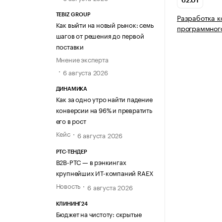
62.01
TEBIZ GROUP
Разработка 
Как выйти на новый рынок: семь
программног
шагов от решения до первой
поставки
Мнение эксперта
6 августа 2026
ДИНАМИКА
Как за одно утро найти падение
конверсии на 96% и превратить
его в рост
Кейс
6 августа 2026
РТС-ТЕНДЕР
В2В-РТС — в рэнкингах
крупнейших ИТ-компаний RAEX
Новость
6 августа 2026
КЛИНИНГ24
Бюджет на чистоту: скрытые