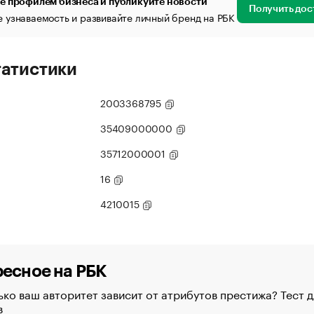
е профилем бизнеса и публикуйте новости
Получить дос
 узнаваемость и развивайте личный бренд на РБК
татистики
2003368795
35409000000
35712000001
16
4210015
есное на РБК
ко ваш авторитет зависит от атрибутов престижа? Тест д
в