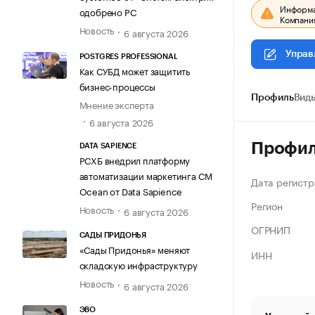
Информац
одобрено РС
Компания
Новость
6 августа 2026
Управ
POSTGRES PROFESSIONAL
Как СУБД может защитить
бизнес-процессы
Профиль
Виды
Мнение эксперта
6 августа 2026
Профи
DATA SAPIENCE
РСХБ внедрил платформу
автоматизации маркетинга CM
Дата регистр
Ocean от Data Sapience
Регион
Новость
6 августа 2026
ОГРНИП
САДЫ ПРИДОНЬЯ
«Сады Придонья» меняют
ИНН
складскую инфраструктуру
Новость
6 августа 2026
ЭВО