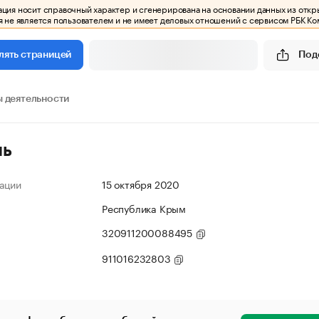
ия носит справочный характер и сгенерирована на основании данных из откр
 не является пользователем и не имеет деловых отношений с сервисом РБК Ко
Под
лять страницей
 деятельности
ль
ации
15 октября 2020
Республика Крым
320911200088495
911016232803