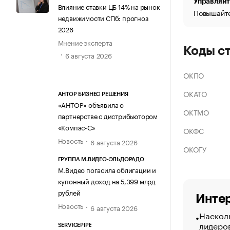
Управляйт
Влияние ставки ЦБ 14% на рынок
Повышайте
недвижимости СПб: прогноз
2026
Мнение эксперта
Коды с
6 августа 2026
ОКПО
ОКАТО
АНТОР БИЗНЕС РЕШЕНИЯ
«АНТОР» объявила о
ОКТМО
партнерстве с дистрибьютором
«Компас-С»
ОКФС
Новость
6 августа 2026
ОКОГУ
ГРУППА М.ВИДЕО-ЭЛЬДОРАДО
М.Видео погасила облигации и
купонный доход на 5,399 млрд
рублей
Интер
Новость
6 августа 2026
Насколь
лидеро
SERVICEPIPE