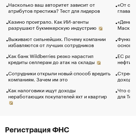
Насколько ваш авторитет зависит от
«От спо
атрибутов престижа? Тест для лидеров
глава к
Казино проиграло. Как ИИ-агенты
«Деньги
разрушают букмекерскую индустрию
Маск в 
Выживают сильнейших. Почему компании
Функции
избавляются от лучших сотрудников
основ э
Как банк Wildberries резко нарастил
ЕС раз
кредиты селлерам до атак на склады
нефти —
Сотрудники открыли новый способ вредить
Стресс 
компаниям. Зачем им это
доходов
Как налоговики ищут доходы
Что обв
неработающих покупателей яхт и квартир
для Tel
Регистрация ФНС