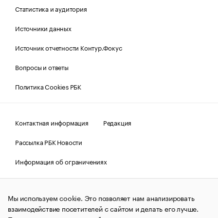
Статистика и аудитория
Источники данных
Источник отчетности Контур.Фокус
Вопросы и ответы
Политика Cookies РБК
Контактная информация
Редакция
Рассылка РБК Новости
Информация об ограничениях
Правовая информация
О соблюдении авторских прав
Мы используем cookie. Это позволяет нам анализировать
© АО «РОСБИЗНЕСКОНСАЛТИНГ»,
1995–2026.
Сообщения
и материалы информационного агентства «РБК»
взаимодействие посетителей с сайтом и делать его лучше.
(зарегистрировано Федеральной службой по надзору в сфере