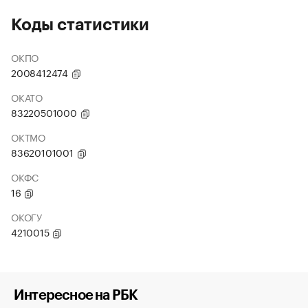
Коды статистики
ОКПО
2008412474
ОКАТО
83220501000
ОКТМО
83620101001
ОКФС
16
ОКОГУ
4210015
Интересное на РБК