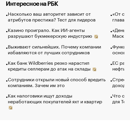
Интересное на РБК
Насколько ваш авторитет зависит от
«От спо
атрибутов престижа? Тест для лидеров
глава к
Казино проиграло. Как ИИ-агенты
«Деньги
разрушают букмекерскую индустрию
Маск в 
Выживают сильнейших. Почему компании
Функции
избавляются от лучших сотрудников
основ э
Как банк Wildberries резко нарастил
ЕС раз
кредиты селлерам до атак на склады
нефти —
Сотрудники открыли новый способ вредить
Стресс 
компаниям. Зачем им это
доходов
Как налоговики ищут доходы
Что обв
неработающих покупателей яхт и квартир
для Tel