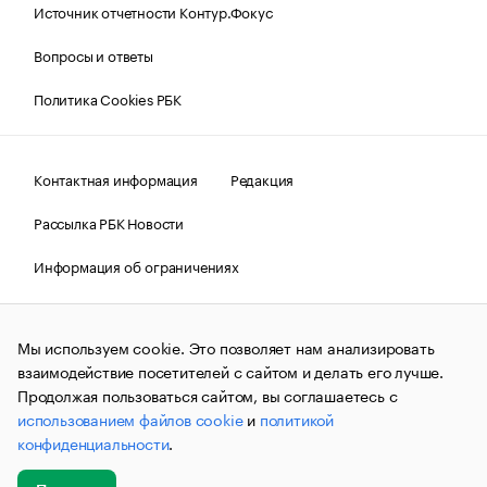
Источник отчетности Контур.Фокус
Вопросы и ответы
Политика Cookies РБК
Контактная информация
Редакция
Рассылка РБК Новости
Информация об ограничениях
Правовая информация
О соблюдении авторских прав
Мы используем cookie. Это позволяет нам анализировать
© АО «РОСБИЗНЕСКОНСАЛТИНГ»,
1995–2026.
Сообщения
и материалы информационного агентства «РБК»
взаимодействие посетителей с сайтом и делать его лучше.
(зарегистрировано Федеральной службой по надзору в сфере
Продолжая пользоваться сайтом, вы соглашаетесь с
связи, информационных технологий и массовых
использованием файлов cookie
и
политикой
коммуникаций (Роскомнадзор) 09.12.2015 за номером ИА
№ФС77-63848) сопровождаются пометкой «РБК». Отдельные
конфиденциальности
.
публикации могут содержать информацию,
не предназначенную для пользователей