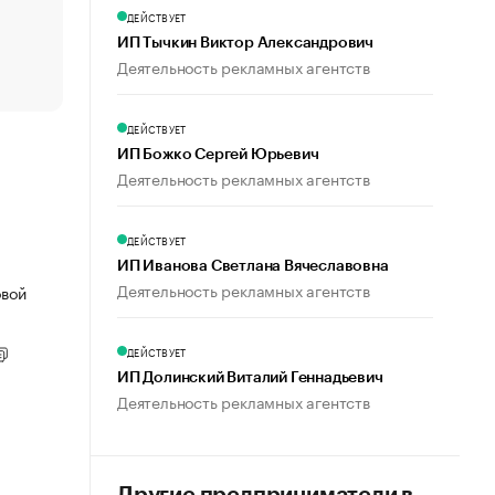
счастья
ДЕЙСТВУЕТ
Что обвинения против Павла Дурова значат для Tele
ИП Тычкин Виктор Александрович
пользователей
Деятельность рекламных агентств
ДЕЙСТВУЕТ
ИП Божко Сергей Юрьевич
Деятельность рекламных агентств
ДЕЙСТВУЕТ
ИП Иванова Светлана Вячеславовна
Деятельность рекламных агентств
овой
ДЕЙСТВУЕТ
ИП Долинский Виталий Геннадьевич
Деятельность рекламных агентств