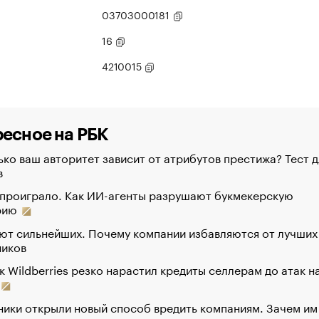
03703000181
16
4210015
есное на РБК
ко ваш авторитет зависит от атрибутов престижа? Тест д
в
 проиграло. Как ИИ-агенты разрушают букмекерскую
рию
ют сильнейших. Почему компании избавляются от лучших
ников
к Wildberries резко нарастил кредиты селлерам до атак н
ики открыли новый способ вредить компаниям. Зачем им