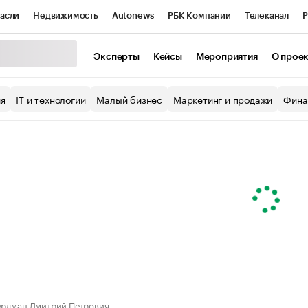
асли
Недвижимость
Autonews
РБК Компании
Телеканал
Р
К Курсы
РБК Life
Тренды
Визионеры
Национальные проекты
Эксперты
Кейсы
Мероприятия
О прое
уб
Исследования
Кредитные рейтинги
Франшизы
Газета
ия
IT и технологии
Малый бизнес
Маркетинг и продажи
Фина
Проверка контрагентов
Политика
Экономика
Бизнес
ы
рдман Дмитрий Петрович