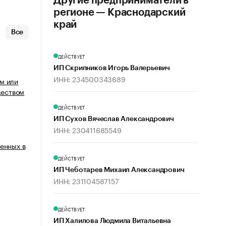
Другие предприниматели в
регионе — Краснодарский
край
Все
ДЕЙСТВУЕТ
ИП Скрипников Игорь Валерьевич
ИНН: 234500343689
м или
еством
ДЕЙСТВУЕТ
ИП Сухов Вячеслав Александрович
ИНН: 230411685549
енных в
ДЕЙСТВУЕТ
ИП Чеботарев Михаил Александрович
ИНН: 231104587157
ДЕЙСТВУЕТ
ИП Халилова Людмила Витальевна