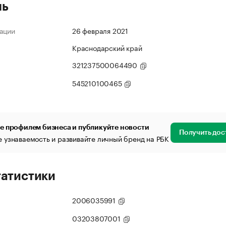
ль
ации
26 февраля 2021
Краснодарский край
321237500064490
545210100465
е профилем бизнеса и публикуйте новости
Получить дос
 узнаваемость и развивайте личный бренд на РБК
татистики
2006035991
03203807001