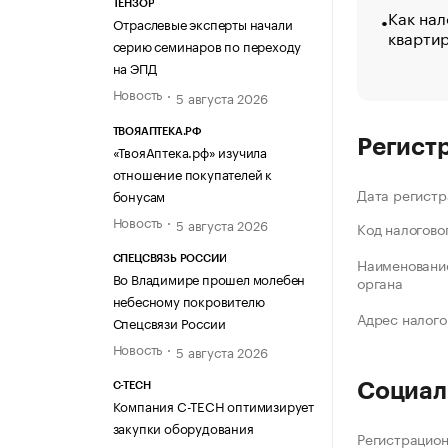
ТЕНЗОР
Как нал
Отраслевые эксперты начали
кварти
серию семинаров по переходу
на ЭПД
Новость
5 августа 2026
ТВОЯАПТЕКА.РФ
Регист
«ТвояАптека.рф» изучила
отношение покупателей к
Дата регистр
бонусам
Новость
5 августа 2026
Код налогово
СПЕЦСВЯЗЬ РОССИИ
Наименование
Во Владимире прошел молебен
органа
небесному покровителю
Адрес налого
Спецсвязи России
Новость
5 августа 2026
Социал
C-TECH
Компания C-TECH оптимизирует
закупки оборудования
Регистрацио