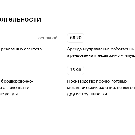
еятельности
68.20
ОСНОВНОЙ
 рекламных агентств
Аренда и управление собственны
арендованным недвижимым имущ
25.99
ь брошюровочно-
Производство прочих готовых
и отделочная и
металлических изделий, не включ
е услуги
другие группировки