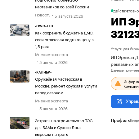
наставников со всей России
ДЕЙСТВУЕТ
ОБНО
Новость
5 августа 2026
ИП Э
«OWC» LTD
Как сохранить бюджет на ДМС,
3212
если страховая подняла цену в
1,5 раза
Услуги для бизн
Мнение эксперта
ИП Эрдман Дм
5 августа 2026
рекламных а
Данные получен
«КАЛИБР»
Оружейная мастерская в
Информац
Москве: ремонт оружия и услуги
Компания
перед сезоном
Мнение эксперта
Управ
5 августа 2026
Затраты на строительство ТЭС
Профиль
Виды
для БАМа и Сухого Лога
выросли на треть