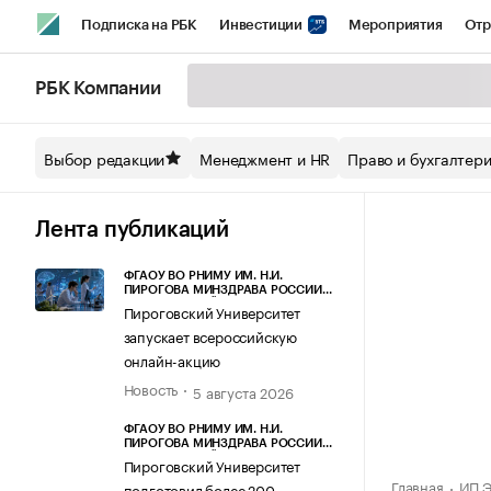
Подписка на РБК
Инвестиции
Мероприятия
Отр
Спорт
Школа управления РБК
РБК Образование
РБ
РБК Компании
Стиль
Крипто
РБК Бизнес-среда
Дискуссионный кл
Выбор редакции
Менеджмент и HR
Право и бухгалтер
Спецпроекты СПб
Конференции СПб
Спецпроекты
Технологии и медиа
Финансы
Рынок наличной валют
Лента публикаций
ФГАОУ ВО РНИМУ ИМ. Н.И.
ПИРОГОВА МИНЗДРАВА РОССИИ
(ПИРОГОВСКИЙ УНИВЕРСИТЕТ)
Пироговский Университет
запускает всероссийскую
онлайн-акцию
Новость
5 августа 2026
ФГАОУ ВО РНИМУ ИМ. Н.И.
ПИРОГОВА МИНЗДРАВА РОССИИ
(ПИРОГОВСКИЙ УНИВЕРСИТЕТ)
Пироговский Университет
Главная
ИП Э
подготовил более 200