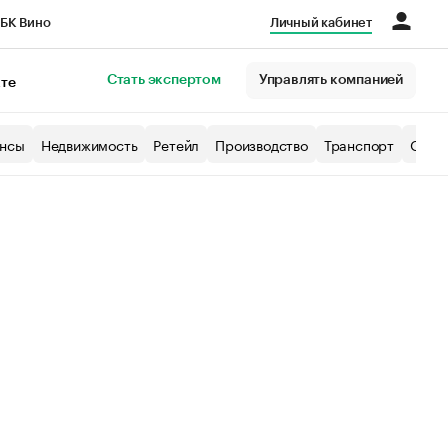
БК Вино
Личный кабинет
Город
Стать экспертом
Управлять компанией
кте
нсы
Недвижимость
Ретейл
Производство
Транспорт
Образ