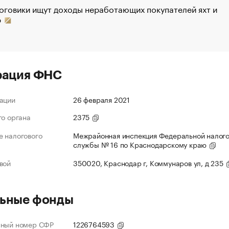
оговики ищут доходы неработающих покупателей яхт и
р
рация ФНС
ации
26 февраля 2021
го органа
2375
 налогового
Межрайонная инспекция Федеральной налог
службы № 16 по Краснодарскому краю
вой
350020, Краснодар г, Коммунаров ул, д 235
ьные фонды
нный номер СФР
1226764593