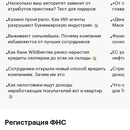
Насколько ваш авторитет зависит от
«От спо
атрибутов престижа? Тест для лидеров
глава к
Казино проиграло. Как ИИ-агенты
«Деньги
разрушают букмекерскую индустрию
Маск в 
Выживают сильнейших. Почему компании
Функции
избавляются от лучших сотрудников
основ э
Как банк Wildberries резко нарастил
ЕС раз
кредиты селлерам до атак на склады
нефти —
Сотрудники открыли новый способ вредить
Стресс 
компаниям. Зачем им это
доходов
Как налоговики ищут доходы
Что обв
неработающих покупателей яхт и квартир
для Tel
Регистрация ФНС