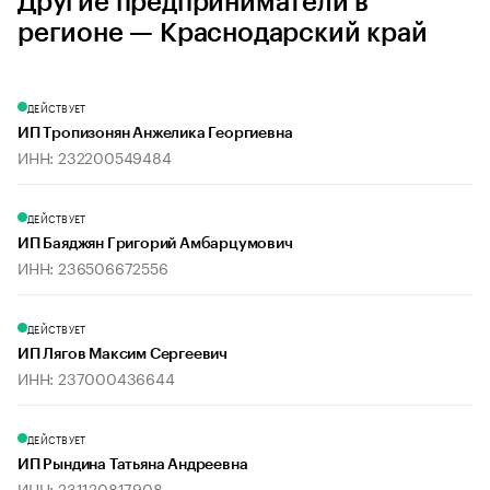
Другие предприниматели в
регионе — Краснодарский край
ДЕЙСТВУЕТ
ИП Тропизонян Анжелика Георгиевна
ИНН: 232200549484
ДЕЙСТВУЕТ
ИП Баяджян Григорий Амбарцумович
ИНН: 236506672556
ДЕЙСТВУЕТ
ИП Лягов Максим Сергеевич
ИНН: 237000436644
ДЕЙСТВУЕТ
ИП Рындина Татьяна Андреевна
ИНН: 231120817908