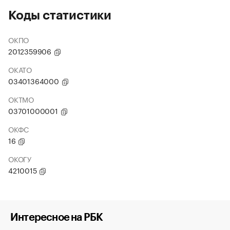
Коды статистики
ОКПО
2012359906
ОКАТО
03401364000
ОКТМО
03701000001
ОКФС
16
ОКОГУ
4210015
Интересное на РБК