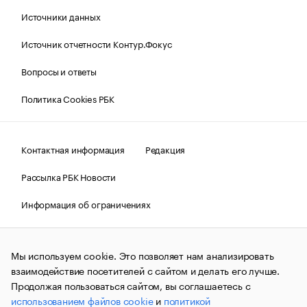
Источники данных
Источник отчетности Контур.Фокус
Вопросы и ответы
Политика Cookies РБК
Контактная информация
Редакция
Рассылка РБК Новости
Информация об ограничениях
Правовая информация
О соблюдении авторских прав
Мы используем cookie. Это позволяет нам анализировать
© АО «РОСБИЗНЕСКОНСАЛТИНГ»,
1995–2026.
Сообщения
и материалы информационного агентства «РБК»
взаимодействие посетителей с сайтом и делать его лучше.
(зарегистрировано Федеральной службой по надзору в сфере
Продолжая пользоваться сайтом, вы соглашаетесь с
связи, информационных технологий и массовых
использованием файлов cookie
и
политикой
коммуникаций (Роскомнадзор) 09.12.2015 за номером ИА