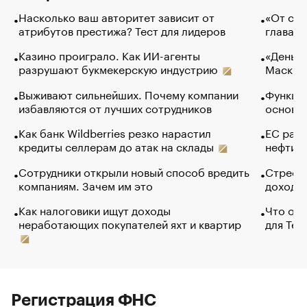
Насколько ваш авторитет зависит от
«От спо
атрибутов престижа? Тест для лидеров
глава к
Казино проиграло. Как ИИ-агенты
«Деньги
разрушают букмекерскую индустрию
Маск в 
Выживают сильнейших. Почему компании
Функции
избавляются от лучших сотрудников
основ э
Как банк Wildberries резко нарастил
ЕС раз
кредиты селлерам до атак на склады
нефти —
Сотрудники открыли новый способ вредить
Стресс 
компаниям. Зачем им это
доходов
Как налоговики ищут доходы
Что обв
неработающих покупателей яхт и квартир
для Tel
Регистрация ФНС