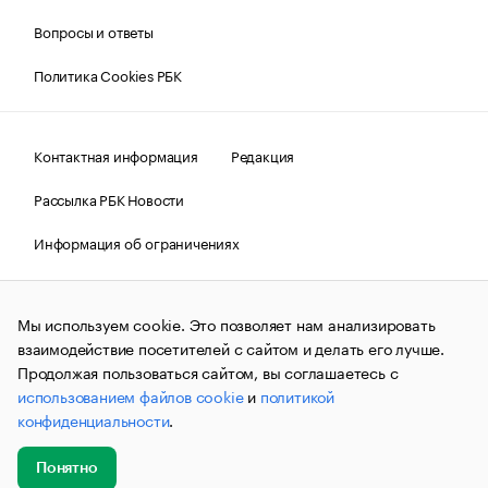
Вопросы и ответы
Политика Cookies РБК
Контактная информация
Редакция
Рассылка РБК Новости
Информация об ограничениях
Правовая информация
О соблюдении авторских прав
Мы используем cookie. Это позволяет нам анализировать
© АО «РОСБИЗНЕСКОНСАЛТИНГ»,
1995–2026.
Сообщения
и материалы информационного агентства «РБК»
взаимодействие посетителей с сайтом и делать его лучше.
(зарегистрировано Федеральной службой по надзору в сфере
Продолжая пользоваться сайтом, вы соглашаетесь с
связи, информационных технологий и массовых
использованием файлов cookie
и
политикой
коммуникаций (Роскомнадзор) 09.12.2015 за номером ИА
№ФС77-63848) сопровождаются пометкой «РБК». Отдельные
конфиденциальности
.
публикации могут содержать информацию,
не предназначенную для пользователей
до 18 лет.
companycardsfeedback@rbc.ru
Понятно