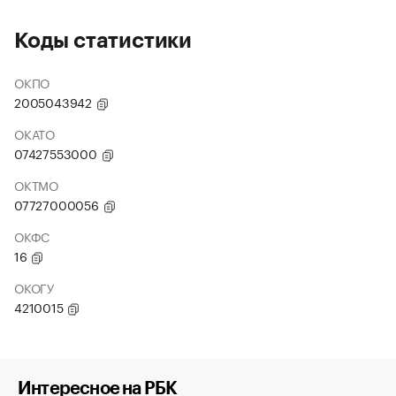
Коды статистики
ОКПО
2005043942
ОКАТО
07427553000
ОКТМО
07727000056
ОКФС
16
ОКОГУ
4210015
Интересное на РБК