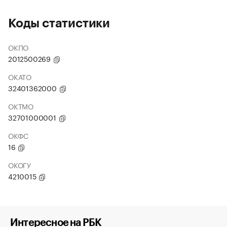
Коды статистики
ОКПО
2012500269
ОКАТО
32401362000
ОКТМО
32701000001
ОКФС
16
ОКОГУ
4210015
Интересное на РБК