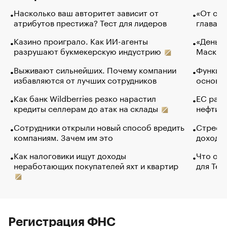
Насколько ваш авторитет зависит от
«От спо
атрибутов престижа? Тест для лидеров
глава к
Казино проиграло. Как ИИ-агенты
«Деньги
разрушают букмекерскую индустрию
Маск в 
Выживают сильнейших. Почему компании
Функции
избавляются от лучших сотрудников
основ э
Как банк Wildberries резко нарастил
ЕС раз
кредиты селлерам до атак на склады
нефти —
Сотрудники открыли новый способ вредить
Стресс 
компаниям. Зачем им это
доходов
Как налоговики ищут доходы
Что обв
неработающих покупателей яхт и квартир
для Tel
Регистрация ФНС