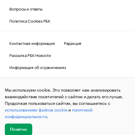
Вопросы и ответы
Политика Cookies РБК
Контактная информация
Редакция
Рассылка РБК Новости
Информация об ограничениях
Правовая информация
О соблюдении авторских прав
Мы используем cookie. Это позволяет нам анализировать
© АО «РОСБИЗНЕСКОНСАЛТИНГ»,
1995–2026.
Сообщения
и материалы информационного агентства «РБК»
взаимодействие посетителей с сайтом и делать его лучше.
(зарегистрировано Федеральной службой по надзору в сфере
Продолжая пользоваться сайтом, вы соглашаетесь с
связи, информационных технологий и массовых
использованием файлов cookie
и
политикой
коммуникаций (Роскомнадзор) 09.12.2015 за номером ИА
№ФС77-63848) сопровождаются пометкой «РБК». Отдельные
конфиденциальности
.
публикации могут содержать информацию,
не предназначенную для пользователей
до 18 лет.
companycardsfeedback@rbc.ru
Понятно