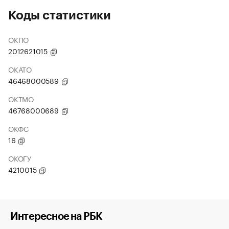
Коды статистики
ОКПО
2012621015
ОКАТО
46468000589
ОКТМО
46768000689
ОКФС
16
ОКОГУ
4210015
Интересное на РБК