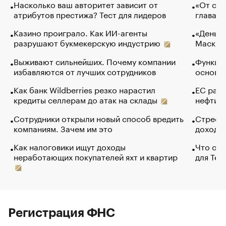
Насколько ваш авторитет зависит от
«От спо
атрибутов престижа? Тест для лидеров
глава к
Казино проиграло. Как ИИ-агенты
«Деньги
разрушают букмекерскую индустрию
Маск в 
Выживают сильнейших. Почему компании
Функции
избавляются от лучших сотрудников
основ э
Как банк Wildberries резко нарастил
ЕС раз
кредиты селлерам до атак на склады
нефти —
Сотрудники открыли новый способ вредить
Стресс 
компаниям. Зачем им это
доходов
Как налоговики ищут доходы
Что обв
неработающих покупателей яхт и квартир
для Tel
Регистрация ФНС