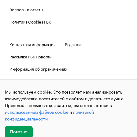
Вопросы и ответы
Политика Cookies РБК
Контактная информация
Редакция
Рассылка РБК Новости
Информация об ограничениях
Правовая информация
О соблюдении авторских прав
Мы используем cookie. Это позволяет нам анализировать
© АО «РОСБИЗНЕСКОНСАЛТИНГ»,
1995–2026.
Сообщения
и материалы информационного агентства «РБК»
взаимодействие посетителей с сайтом и делать его лучше.
(зарегистрировано Федеральной службой по надзору в сфере
Продолжая пользоваться сайтом, вы соглашаетесь с
связи, информационных технологий и массовых
использованием файлов cookie
и
политикой
коммуникаций (Роскомнадзор) 09.12.2015 за номером ИА
№ФС77-63848) сопровождаются пометкой «РБК». Отдельные
конфиденциальности
.
публикации могут содержать информацию,
не предназначенную для пользователей
до 18 лет.
companycardsfeedback@rbc.ru
Понятно