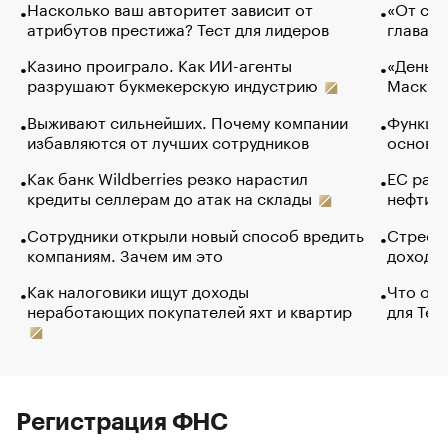
Насколько ваш авторитет зависит от
«От спо
атрибутов престижа? Тест для лидеров
глава к
Казино проиграло. Как ИИ-агенты
«Деньги
разрушают букмекерскую индустрию
Маск в 
Выживают сильнейших. Почему компании
Функции
избавляются от лучших сотрудников
основ э
Как банк Wildberries резко нарастил
ЕС раз
кредиты селлерам до атак на склады
нефти —
Сотрудники открыли новый способ вредить
Стресс 
компаниям. Зачем им это
доходов
Как налоговики ищут доходы
Что обв
неработающих покупателей яхт и квартир
для Tel
Регистрация ФНС