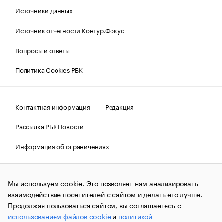
Источники данных
Источник отчетности Контур.Фокус
Вопросы и ответы
Политика Cookies РБК
Контактная информация
Редакция
Рассылка РБК Новости
Информация об ограничениях
Правовая информация
О соблюдении авторских прав
Мы используем cookie. Это позволяет нам анализировать
© АО «РОСБИЗНЕСКОНСАЛТИНГ»,
1995–2026.
Сообщения
и материалы информационного агентства «РБК»
взаимодействие посетителей с сайтом и делать его лучше.
(зарегистрировано Федеральной службой по надзору в сфере
Продолжая пользоваться сайтом, вы соглашаетесь с
связи, информационных технологий и массовых
использованием файлов cookie
и
политикой
коммуникаций (Роскомнадзор) 09.12.2015 за номером ИА