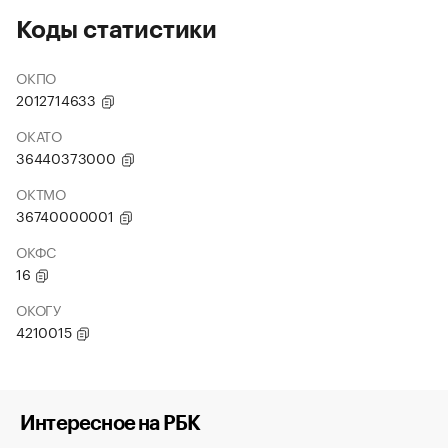
Коды статистики
ОКПО
2012714633
ОКАТО
36440373000
ОКТМО
36740000001
ОКФС
16
ОКОГУ
4210015
Интересное на РБК