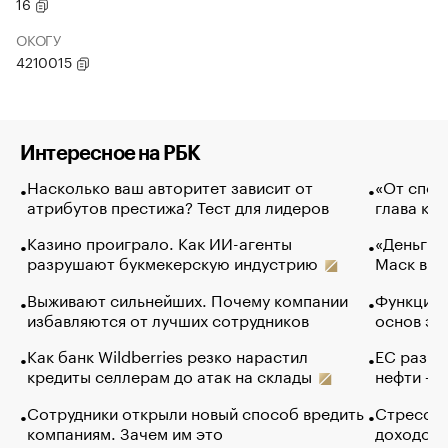
16
ОКОГУ
4210015
Интересное на РБК
Насколько ваш авторитет зависит от
«От спор
атрибутов престижа? Тест для лидеров
глава ко
Казино проиграло. Как ИИ-агенты
«Деньги б
разрушают букмекерскую индустрию
Маск в и
Выживают сильнейших. Почему компании
Функции 
избавляются от лучших сотрудников
основ эф
Как банк Wildberries резко нарастил
ЕС разре
кредиты селлерам до атак на склады
нефти — 
Сотрудники открыли новый способ вредить
Стресс о
компаниям. Зачем им это
доходов 