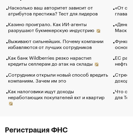
Насколько ваш авторитет зависит от
«От спо
атрибутов престижа? Тест для лидеров
глава к
Казино проиграло. Как ИИ-агенты
«Деньги
разрушают букмекерскую индустрию
Маск в 
Выживают сильнейших. Почему компании
Функции
избавляются от лучших сотрудников
основ э
Как банк Wildberries резко нарастил
ЕС раз
кредиты селлерам до атак на склады
нефти —
Сотрудники открыли новый способ вредить
Стресс 
компаниям. Зачем им это
доходов
Как налоговики ищут доходы
Что обв
неработающих покупателей яхт и квартир
для Tel
Регистрация ФНС