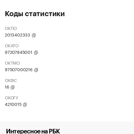
Коды статистики
ОКПО
2013402333
ОКАТО
97207845001
ОКТМО
97507000216
ОКФС
16
ОКОГУ
4210015
Интересное на РБК