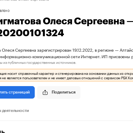
ВЛЕНО
игматова Олеся Сергеевна 
20200101324
 Олеся Сергеевна зарегистрирован 19.12.2022, в регионе — Алтайс
 информационно-коммуникационной сети Интернет. ИП присвоены
ы из публичных государственных источников.
ия носит справочный характер и сгенерирована на основании данных из откр
 не является пользователем и не имеет деловых отношений с сервисом РБК Ко
Поделиться
лять страницей
 деятельности
ль