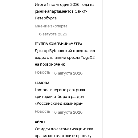
Итоги 1 полугодия 2026 года на
рынке апартаментов Санкт-
Петербурга
Мнение эксперта
6 августа 2026
ГРУППА КОМПАНИЙ «МЕТТА»
Доктор Бубновский представил
видео о влиянии кресла YogaX2
на позвоночник
Новость
6 августа 2026
LAMODA
Lamoda впервые раскрыла
критерии отбора в раздел
«Российские дизайнеры»
Новость
6 августа 2026
АЙNET
От идеи до автоматизации: как
правильно выстроить цепочку