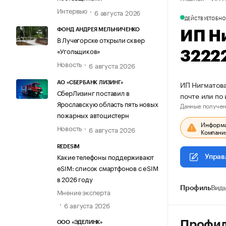
Интервью
6 августа 2026
ДЕЙСТВУЕТ
ОБНО
ФОНД АНДРЕЯ МЕЛЬНИЧЕНКО
ИП Н
В Лучегорске открыли сквер
«Угольщиков»
3222
Новость
6 августа 2026
ИП Нигматова
АО «СБЕРБАНК ЛИЗИНГ»
СберЛизинг поставил в
почте или по
Ярославскую область пять новых
Данные получен
пожарных автоцистерн
Информац
Новость
6 августа 2026
Компания
REDESIM
Какие телефоны поддерживают
Управ
eSIM: список смартфонов с eSIM
в 2026 году
Профиль
Виды
Мнение эксперта
6 августа 2026
Профи
ООО «ЭДЕЛИНК»