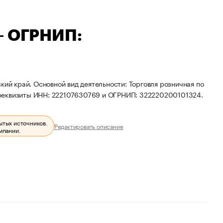
— ОГРНИП:
кий край. Основной вид деятельности: Торговля розничная по
 реквизиты ИНН: 222107630769 и ОГРНИП: 322220200101324.
ытых источников.
Редактировать описание
мпании.