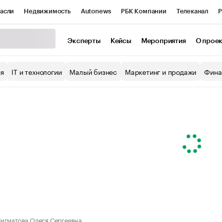
асли
Недвижимость
Autonews
РБК Компании
Телеканал
Р
К Курсы
РБК Life
Тренды
Визионеры
Национальные проекты
Эксперты
Кейсы
Мероприятия
О прое
уб
Исследования
Кредитные рейтинги
Франшизы
Газета
ия
IT и технологии
Малый бизнес
Маркетинг и продажи
Фина
Проверка контрагентов
Политика
Экономика
Бизнес
ы
игматова Олеся Сергеевна