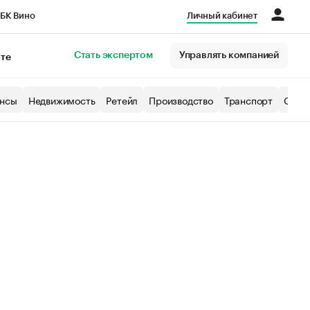
БК Вино
Личный кабинет
Город
Стать экспертом
Управлять компанией
кте
нсы
Недвижимость
Ретейл
Производство
Транспорт
Образ