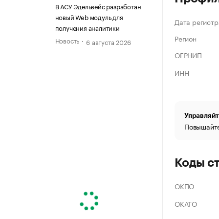
В АСУ Эдельвейс разработан
новый Web модуль для
Дата регистр
получения аналитики
Регион
Новость
6 августа 2026
ОГРНИП
ИНН
Управляйт
Повышайте
Коды с
ОКПО
ОКАТО