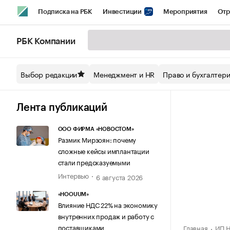
Подписка на РБК
Инвестиции
Мероприятия
Отр
Спорт
Школа управления РБК
РБК Образование
РБ
РБК Компании
Стиль
Крипто
РБК Бизнес-среда
Дискуссионный кл
Выбор редакции
Менеджмент и HR
Право и бухгалтер
Спецпроекты СПб
Конференции СПб
Спецпроекты
Технологии и медиа
Финансы
Рынок наличной валют
Лента публикаций
ООО ФИРМА «НОВОСТОМ»
Размик Мирзоян: почему
сложные кейсы имплантации
стали предсказуемыми
Интервью
6 августа 2026
«HOOUUM»
Влияние НДС 22% на экономику
внутренних продаж и работу с
поставщиками
Главная
ИП Н