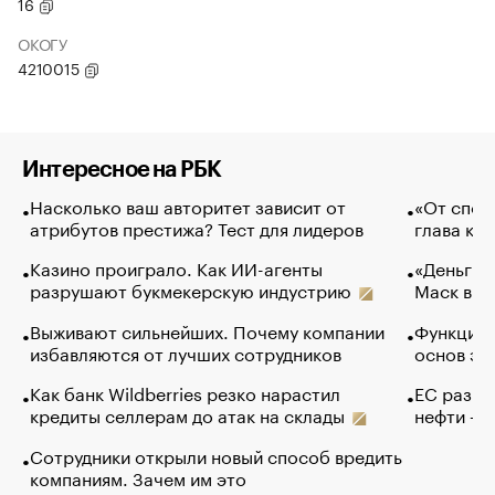
16
ОКОГУ
4210015
Интересное на РБК
Насколько ваш авторитет зависит от
«От спор
атрибутов престижа? Тест для лидеров
глава ко
Казино проиграло. Как ИИ-агенты
«Деньги б
разрушают букмекерскую индустрию
Маск в и
Выживают сильнейших. Почему компании
Функции 
избавляются от лучших сотрудников
основ эф
Как банк Wildberries резко нарастил
ЕС разре
кредиты селлерам до атак на склады
нефти — 
Сотрудники открыли новый способ вредить
компаниям. Зачем им это