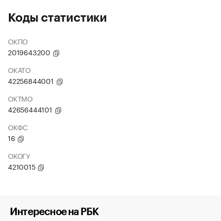
Коды статистики
ОКПО
2019643200
ОКАТО
42256844001
ОКТМО
42656444101
ОКФС
16
ОКОГУ
4210015
Интересное на РБК