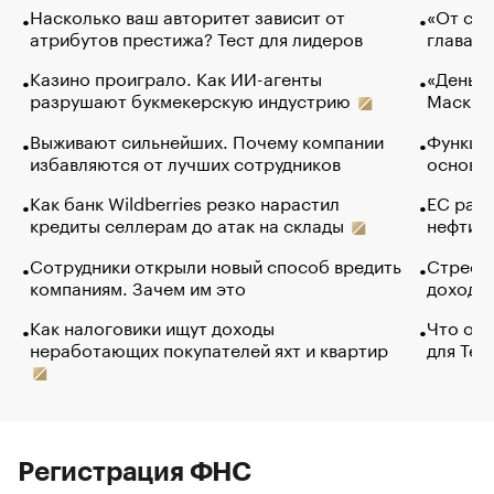
Насколько ваш авторитет зависит от
«От спо
атрибутов престижа? Тест для лидеров
глава к
Казино проиграло. Как ИИ-агенты
«Деньги
разрушают букмекерскую индустрию
Маск в 
Выживают сильнейших. Почему компании
Функции
избавляются от лучших сотрудников
основ э
Как банк Wildberries резко нарастил
ЕС раз
кредиты селлерам до атак на склады
нефти —
Сотрудники открыли новый способ вредить
Стресс 
компаниям. Зачем им это
доходов
Как налоговики ищут доходы
Что обв
неработающих покупателей яхт и квартир
для Tel
Регистрация ФНС