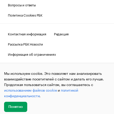
Вопросы и ответы
Политика Cookies РБК
Контактная информация
Редакция
Рассылка РБК Новости
Информация об ограничениях
Правовая информация
О соблюдении авторских прав
Мы используем cookie. Это позволяет нам анализировать
© АО «РОСБИЗНЕСКОНСАЛТИНГ»,
1995–2026.
Сообщения
и материалы информационного агентства «РБК»
взаимодействие посетителей с сайтом и делать его лучше.
(зарегистрировано Федеральной службой по надзору в сфере
Продолжая пользоваться сайтом, вы соглашаетесь с
связи, информационных технологий и массовых
использованием файлов cookie
и
политикой
коммуникаций (Роскомнадзор) 09.12.2015 за номером ИА
№ФС77-63848) сопровождаются пометкой «РБК». Отдельные
конфиденциальности
.
публикации могут содержать информацию,
не предназначенную для пользователей
до 18 лет.
companycardsfeedback@rbc.ru
Понятно
Добавить