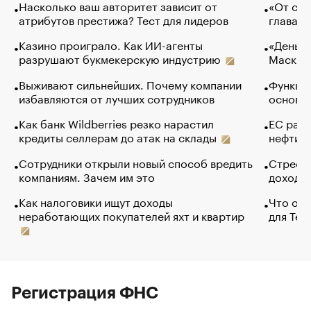
Насколько ваш авторитет зависит от
«От спо
атрибутов престижа? Тест для лидеров
глава к
Казино проиграло. Как ИИ-агенты
«Деньги
разрушают букмекерскую индустрию
Маск в 
Выживают сильнейших. Почему компании
Функции
избавляются от лучших сотрудников
основ э
Как банк Wildberries резко нарастил
ЕС раз
кредиты селлерам до атак на склады
нефти —
Сотрудники открыли новый способ вредить
Стресс 
компаниям. Зачем им это
доходов
Как налоговики ищут доходы
Что обв
неработающих покупателей яхт и квартир
для Tel
Регистрация ФНС