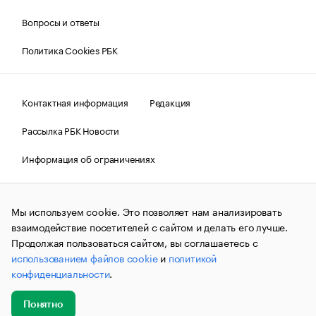
Вопросы и ответы
Политика Cookies РБК
Контактная информация
Редакция
Рассылка РБК Новости
Информация об ограничениях
Правовая информация
О соблюдении авторских прав
Мы используем cookie. Это позволяет нам анализировать
© АО «РОСБИЗНЕСКОНСАЛТИНГ»,
1995–2026.
Сообщения
и материалы информационного агентства «РБК»
взаимодействие посетителей с сайтом и делать его лучше.
(зарегистрировано Федеральной службой по надзору в сфере
Продолжая пользоваться сайтом, вы соглашаетесь с
связи, информационных технологий и массовых
использованием файлов cookie
и
политикой
коммуникаций (Роскомнадзор) 09.12.2015 за номером ИА
№ФС77-63848) сопровождаются пометкой «РБК». Отдельные
конфиденциальности
.
публикации могут содержать информацию,
не предназначенную для пользователей
до 18 лет.
companycardsfeedback@rbc.ru
Понятно