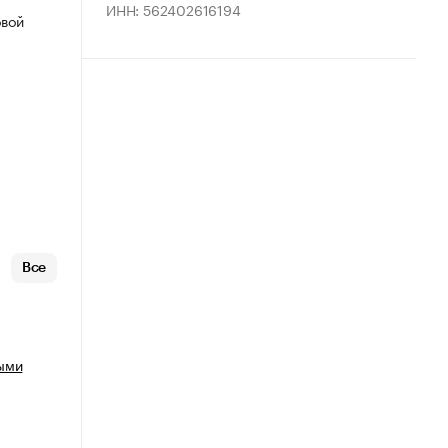
ИНН: 562402616194
овой
Все
ыми