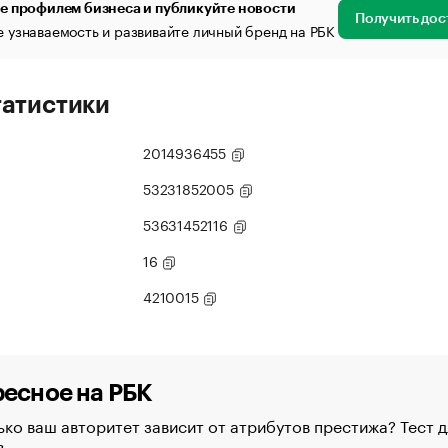
е профилем бизнеса и публикуйте новости
Получить дос
 узнаваемость и развивайте личный бренд на РБК
татистики
2014936455
53231852005
53631452116
16
4210015
есное на РБК
ко ваш авторитет зависит от атрибутов престижа? Тест д
в