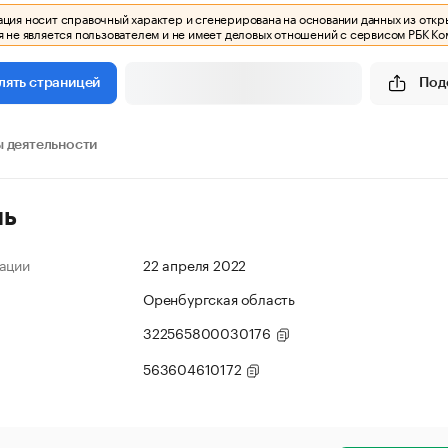
ия носит справочный характер и сгенерирована на основании данных из откр
 не является пользователем и не имеет деловых отношений с сервисом РБК Ко
Под
лять страницей
 деятельности
ль
ации
22 апреля 2022
Оренбургская область
322565800030176
563604610172