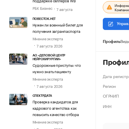
поддержке селлеров WB
Информац
РБК Бизнес
7 августа
Компания
ПОВЕСТОК.НЕТ
Нужен ли военный билет для
Управ
получения загранпаспорта
Мнение эксперта
Профиль
Виды
7 августа 2026
АО «ДЕЛОВОЙ ЦЕНТР
НЕЙРОХИРУРГИИ»
Профи
Судорожные приступы: что
нужно знать пациенту
Дата регистр
Мнение эксперта
Регион
7 августа 2026
ОГРНИП
СПЕКТРДАТА
Проверка кандидатов для
ИНН
кадрового агентства: как
повысить качество отбора
Мнение эксперта
7 августа 2026