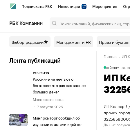
Подписка на РБК
Инвестиции
Мероприятия
Отр
Спорт
Школа управления РБК
РБК Образование
РБ
РБК Компании
Город
Стиль
Крипто
РБК Бизнес-среда
Дискусси
Выбор редакции
Менеджмент и HR
Право и бухгал
Спецпроекты СПб
Конференции СПб
Спецпроекты
Главная
ИП К
Технологии и медиа
Финансы
Рынок наличной валют
Лента публикаций
ДЕЙСТВУЕТ
ОБНО
VESPERFIN
ИП К
Россияне не мечтают о
богатстве: что для нас важнее
3225
больших денег
Мнение эксперта
ИП Келлер Дм
7 августа 2026
прочих пород
Минпромторг сообщил об
32256580003
изучении властями идей по
Данные получен