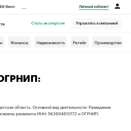
...
БК Вино
Личный кабинет
Стать экспертом
Управлять компанией
кте
азета
жи
Финансы
Недвижимость
Ретейл
Производство
 ОГРНИП:
ргская область. Основной вид деятельности: Разведение
присвоены реквизиты ИНН: 563604610172 и ОГРНИП: