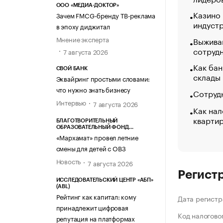
ООО «МЕДИА-ДОКТОР»
Казино
Зачем FMCG-бренду ТВ-реклама
индуст
в эпоху диджитал
Мнение эксперта
Выжива
сотруд
7 августа 2026
Как бан
СВОЙ БАНК
склады
Эквайринг простыми словами:
что нужно знать бизнесу
Сотрудн
Интервью
7 августа 2026
Как нал
кварти
БЛАГОТВОРИТЕЛЬНЫЙ
ОБРАЗОВАТЕЛЬНЫЙ ФОНД
«МАРХАМАТ»
«Мархамат» провел летние
смены для детей с ОВЗ
Новость
7 августа 2026
Регист
ИССЛЕДОВАТЕЛЬСКИЙ ЦЕНТР «АБП»
(ABL)
Рейтинг как капитал: кому
Дата регистр
принадлежит цифровая
Код налогово
репутация на платформах