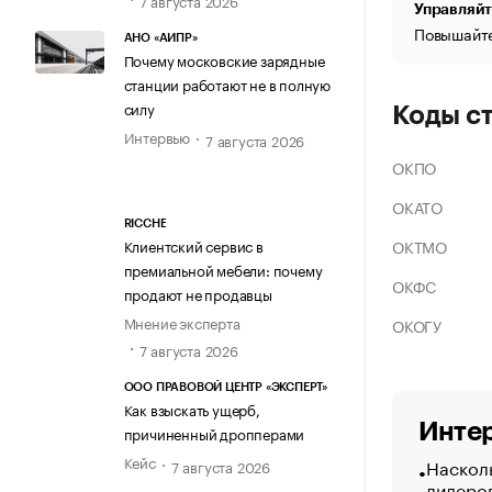
Управляйт
Повышайте
АНО «АИПР»
Почему московские зарядные
станции работают не в полную
силу
Коды с
Интервью
7 августа 2026
ОКПО
ОКАТО
RICCHE
ОКТМО
Клиентский сервис в
премиальной мебели: почему
ОКФС
продают не продавцы
Мнение эксперта
ОКОГУ
7 августа 2026
ООО ПРАВОВОЙ ЦЕНТР «ЭКСПЕРТ»
Как взыскать ущерб,
Интер
причиненный дропперами
Кейс
Насколь
7 августа 2026
лидеро