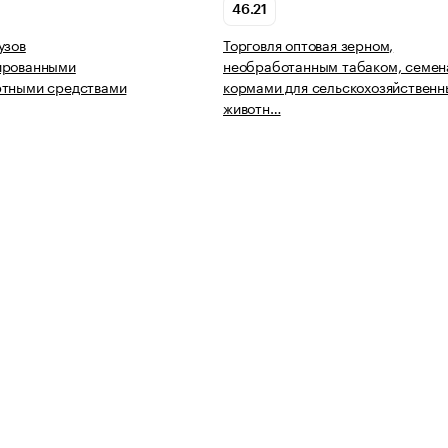
46.21
узов
Торговля оптовая зерном,
ированными
необработанным табаком, семен
ртными средствами
кормами для сельскохозяйственн
животн…