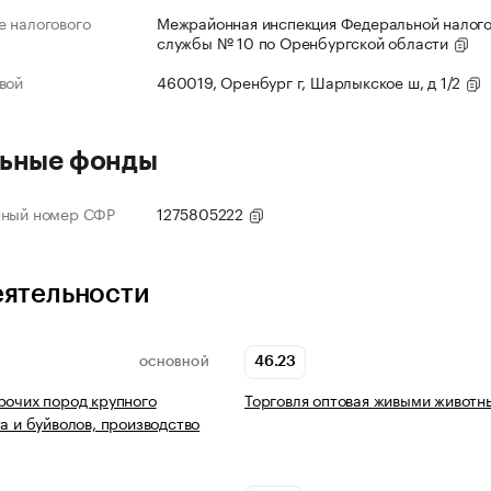
 налогового
Межрайонная инспекция Федеральной налог
службы № 10 по Оренбургской области
вой
460019, Оренбург г, Шарлыкское ш, д 1/2
ьные фонды
нный номер СФР
1275805222
еятельности
46.23
ОСНОВНОЙ
рочих пород крупного
Торговля оптовая живыми животн
та и буйволов, производство