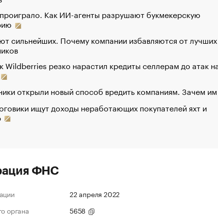
 проиграло. Как ИИ-агенты разрушают букмекерскую
рию
ют сильнейших. Почему компании избавляются от лучших
ников
к Wildberries резко нарастил кредиты селлерам до атак н
ики открыли новый способ вредить компаниям. Зачем им
оговики ищут доходы неработающих покупателей яхт и
р
рация ФНС
ации
22 апреля 2022
го органа
5658