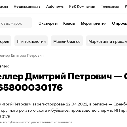
асли
Недвижимость
Autonews
РБК Компании
Телеканал
Р
К Курсы
РБК Life
Тренды
Визионеры
Национальные проекты
Эксперты
Кейсы
Мероприятия
О прое
онный клуб
Исследования
Кредитные рейтинги
Франшизы
Г
терия
IT и технологии
Малый бизнес
Маркетинг и прода
Проверка контрагентов
Политика
Экономика
Бизнес
еллер Дмитрий Петрович
ы
ВЛЕНО
еллер Дмитрий Петрович —
65800030176
итрий Петрович зарегистрирован 22.04.2022, в регионе — Оренбу
 крупного рогатого скота и буйволов, производство спермы. ИП 
0176.
ы из публичных государственных источников.