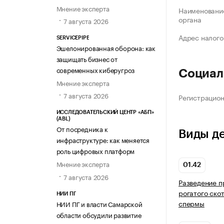
Мнение эксперта
Наименование
органа
7 августа 2026
Адрес налого
SERVICEPIPE
Эшелонированная оборона: как
защищать бизнес от
современных киберугроз
Социал
Мнение эксперта
7 августа 2026
Регистрацио
ИССЛЕДОВАТЕЛЬСКИЙ ЦЕНТР «АБП»
(ABL)
От посредника к
Виды д
инфраструктуре: как меняется
роль цифровых платформ
Мнение эксперта
01.42
7 августа 2026
Разведение п
рогатого ско
НИИ ПГ
спермы
НИИ ПГ и власти Самарской
области обсудили развитие