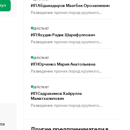
туп
ИП Абдыкадыров Маатбек Орозалиевич
Разведение прочих пород крупного...
ДЕЙСТВУЕТ
ИП Яхудин Радик Шарифуллович
Разведение прочих пород крупного...
ДЕЙСТВУЕТ
ИП Юрченко Мария Анатольевна
Разведение прочих пород крупного...
ДЕЙСТВУЕТ
ИП Садрахимов Хайрулла
Маматхалилович
Разведение прочих пород крупного...
ля
«От спорта тело стареет иначе». Как живет глава ко
создавшей GTA
Другие предприниматели в