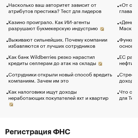
Насколько ваш авторитет зависит от
«От спо
атрибутов престижа? Тест для лидеров
глава к
Казино проиграло. Как ИИ-агенты
«Деньги
разрушают букмекерскую индустрию
Маск в 
Выживают сильнейших. Почему компании
Функции
избавляются от лучших сотрудников
основ э
Как банк Wildberries резко нарастил
ЕС раз
кредиты селлерам до атак на склады
нефти —
Сотрудники открыли новый способ вредить
Стресс 
компаниям. Зачем им это
доходов
Как налоговики ищут доходы
Что обв
неработающих покупателей яхт и квартир
для Tel
Регистрация ФНС