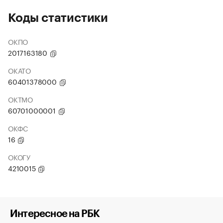
Коды статистики
ОКПО
2017163180
ОКАТО
60401378000
ОКТМО
60701000001
ОКФС
16
ОКОГУ
4210015
Интересное на РБК