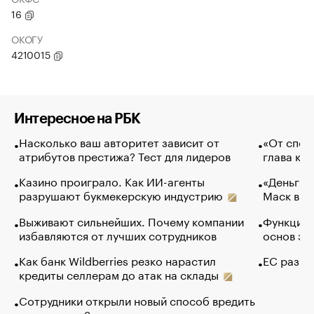
16
ОКОГУ
4210015
Интересное на РБК
Насколько ваш авторитет зависит от
«От спор
атрибутов престижа? Тест для лидеров
глава ко
Казино проиграло. Как ИИ-агенты
«Деньги б
разрушают букмекерскую индустрию
Маск в и
Выживают сильнейших. Почему компании
Функции 
избавляются от лучших сотрудников
основ эф
Как банк Wildberries резко нарастил
ЕС разре
кредиты селлерам до атак на склады
Сотрудники открыли новый способ вредить
компаниям. Зачем им это