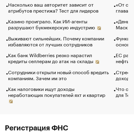
Насколько ваш авторитет зависит от
«От спо
атрибутов престижа? Тест для лидеров
глава к
Казино проиграло. Как ИИ-агенты
«Деньги
разрушают букмекерскую индустрию
Маск в 
Выживают сильнейших. Почему компании
Функции
избавляются от лучших сотрудников
основ э
Как банк Wildberries резко нарастил
ЕС раз
кредиты селлерам до атак на склады
нефти —
Сотрудники открыли новый способ вредить
Стресс 
компаниям. Зачем им это
доходов
Как налоговики ищут доходы
Что обв
неработающих покупателей яхт и квартир
для Tel
Регистрация ФНС