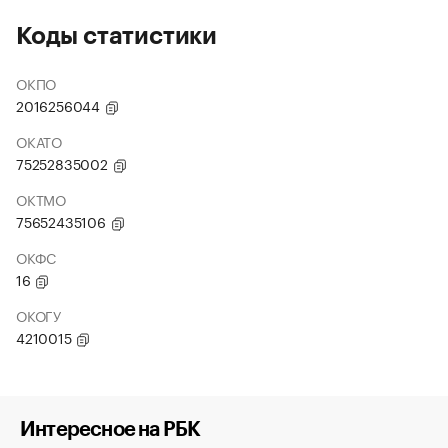
Коды статистики
ОКПО
2016256044
ОКАТО
75252835002
ОКТМО
75652435106
ОКФС
16
ОКОГУ
4210015
Интересное на РБК