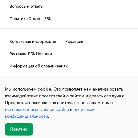
Вопросы и ответы
Политика Cookies РБК
Контактная информация
Редакция
Рассылка РБК Новости
Информация об ограничениях
Правовая информация
О соблюдении авторских прав
Мы используем cookie. Это позволяет нам анализировать
© АО «РОСБИЗНЕСКОНСАЛТИНГ»,
1995–2026.
Сообщения
и материалы информационного агентства «РБК»
взаимодействие посетителей с сайтом и делать его лучше.
(зарегистрировано Федеральной службой по надзору в сфере
Продолжая пользоваться сайтом, вы соглашаетесь с
связи, информационных технологий и массовых
использованием файлов cookie
и
политикой
коммуникаций (Роскомнадзор) 09.12.2015 за номером ИА
№ФС77-63848) сопровождаются пометкой «РБК». Отдельные
конфиденциальности
.
публикации могут содержать информацию,
не предназначенную для пользователей
до 18 лет.
companycardsfeedback@rbc.ru
Понятно
Добавить