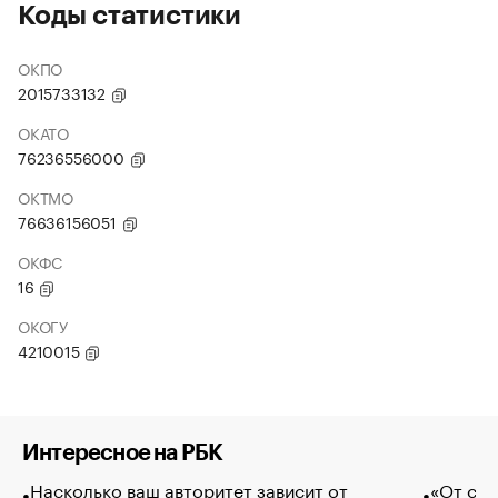
Коды статистики
ОКПО
2015733132
ОКАТО
76236556000
ОКТМО
76636156051
ОКФС
16
ОКОГУ
4210015
Интересное на РБК
Насколько ваш авторитет зависит от
«От спо