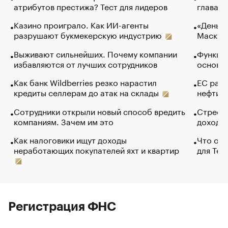
атрибутов престижа? Тест для лидеров
глава к
Казино проиграло. Как ИИ-агенты
«Деньги
разрушают букмекерскую индустрию
Маск в 
Выживают сильнейших. Почему компании
Функции
избавляются от лучших сотрудников
основ э
Как банк Wildberries резко нарастил
ЕС раз
кредиты селлерам до атак на склады
нефти —
Сотрудники открыли новый способ вредить
Стресс 
компаниям. Зачем им это
доходов
Как налоговики ищут доходы
Что обв
неработающих покупателей яхт и квартир
для Tel
Регистрация ФНС