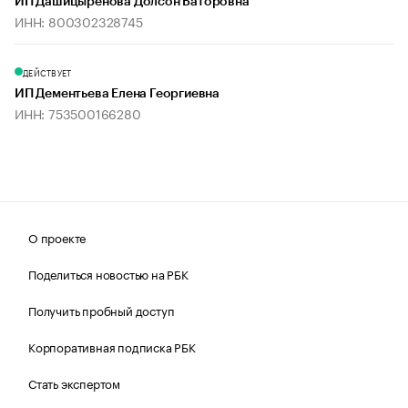
ИП Дашицыренова Долсон Баторовна
ИНН: 800302328745
ДЕЙСТВУЕТ
ИП Дементьева Елена Георгиевна
ИНН: 753500166280
О проекте
Поделиться новостью на РБК
Получить пробный доступ
Корпоративная подписка РБК
Стать экспертом