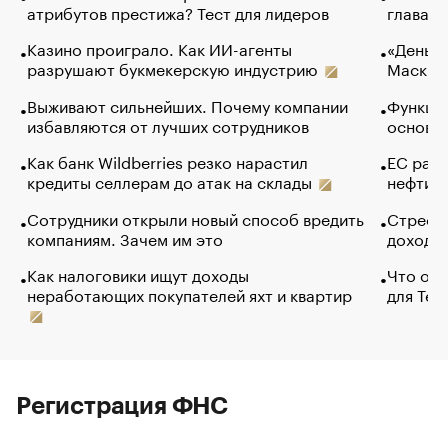
атрибутов престижа? Тест для лидеров
глава к
Казино проиграло. Как ИИ-агенты
«Деньги
разрушают букмекерскую индустрию
Маск в 
Выживают сильнейших. Почему компании
Функции
избавляются от лучших сотрудников
основ э
Как банк Wildberries резко нарастил
ЕС раз
кредиты селлерам до атак на склады
нефти —
Сотрудники открыли новый способ вредить
Стресс 
компаниям. Зачем им это
доходов
Как налоговики ищут доходы
Что обв
неработающих покупателей яхт и квартир
для Tel
Регистрация ФНС