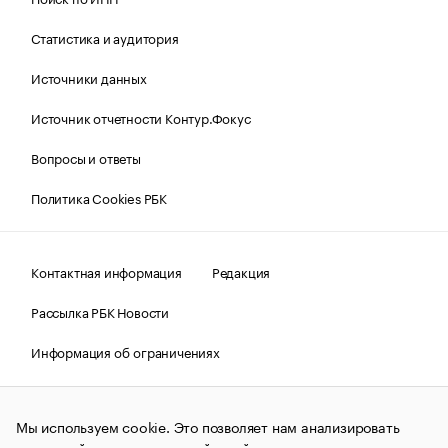
Статистика и аудитория
Источники данных
Источник отчетности Контур.Фокус
Вопросы и ответы
Политика Cookies РБК
Контактная информация
Редакция
Рассылка РБК Новости
Информация об ограничениях
Правовая информация
О соблюдении авторских прав
Мы используем cookie. Это позволяет нам анализировать
© АО «РОСБИЗНЕСКОНСАЛТИНГ»,
1995–2026.
Сообщения
и материалы информационного агентства «РБК»