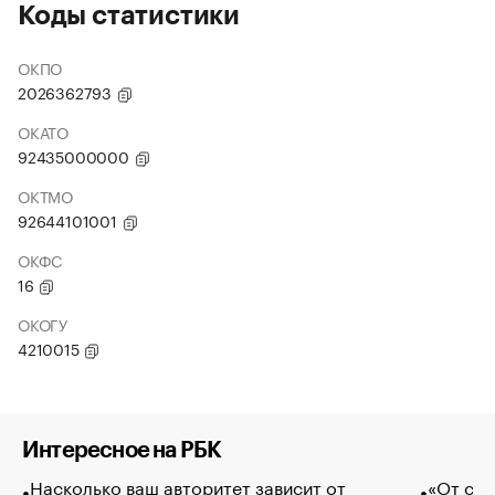
Коды статистики
ОКПО
2026362793
ОКАТО
92435000000
ОКТМО
92644101001
ОКФС
16
ОКОГУ
4210015
Интересное на РБК
Насколько ваш авторитет зависит от
«От спо