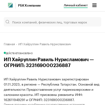
Личный кабинет
РБК Компании
Главная
ИП Хайруллин Равиль Нурисламович
ДЕЙСТВУЕТ
ОБНОВЛЕНО
ИП Хайруллин Равиль Нурисламович —
ОГРНИП: 323169000236887
ИП Хайруллин Равиль Нурисламович зарегистрирован
01.11.2023, в регионе — Республика Татарстан. Основной вид
деятельности: Предоставление услуг парикмахерскими и
салонами красоты. ИП присвоены реквизиты ИНН:
162611949291 и ОГРНИП: 323169000236887.
Данные получены из публичных государственных источников.