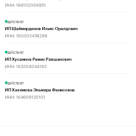
ИНН: 166102004951
ДЕЙСТВУЕТ
ИП Шаймерденов Ильяс Оралдович
ИНН: 160303458288
ДЕЙСТВУЕТ
ИП Хусаинов Рамис Равшанович
ИНН: 163204044193
ДЕЙСТВУЕТ
ИП Хакимова Эльмира Фанисовна
ИНН: 164609120101