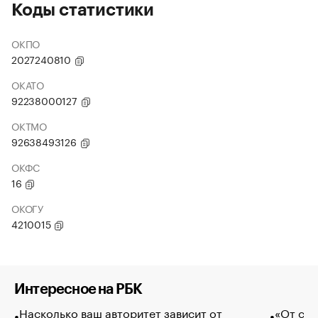
Коды статистики
ОКПО
2027240810
ОКАТО
92238000127
ОКТМО
92638493126
ОКФС
16
ОКОГУ
4210015
Интересное на РБК
Насколько ваш авторитет зависит от
«От спо