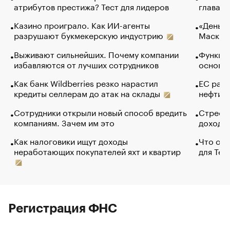
атрибутов престижа? Тест для лидеров
глава к
Казино проиграло. Как ИИ-агенты
«Деньги
разрушают букмекерскую индустрию
Маск в 
Выживают сильнейших. Почему компании
Функции
избавляются от лучших сотрудников
основ э
Как банк Wildberries резко нарастил
ЕС раз
кредиты селлерам до атак на склады
нефти —
Сотрудники открыли новый способ вредить
Стресс 
компаниям. Зачем им это
доходов
Как налоговики ищут доходы
Что обв
неработающих покупателей яхт и квартир
для Tel
Регистрация ФНС