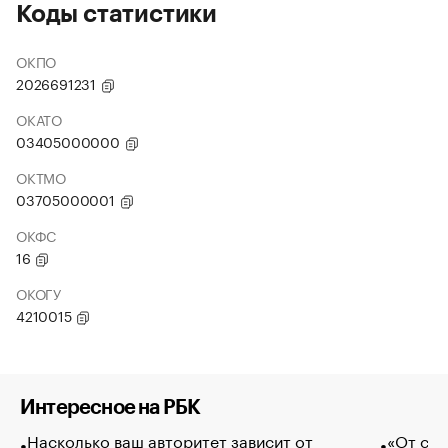
Коды статистики
ОКПО
2026691231
ОКАТО
03405000000
ОКТМО
03705000001
ОКФС
16
ОКОГУ
4210015
Интересное на РБК
Насколько ваш авторитет зависит от
«От спо