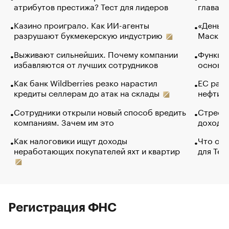
атрибутов престижа? Тест для лидеров
глава к
Казино проиграло. Как ИИ-агенты
«Деньги
разрушают букмекерскую индустрию
Маск в 
Выживают сильнейших. Почему компании
Функции
избавляются от лучших сотрудников
основ э
Как банк Wildberries резко нарастил
ЕС раз
кредиты селлерам до атак на склады
нефти —
Сотрудники открыли новый способ вредить
Стресс 
компаниям. Зачем им это
доходов
Как налоговики ищут доходы
Что обв
неработающих покупателей яхт и квартир
для Tel
Регистрация ФНС