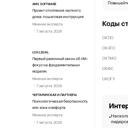
Повышайте
AMS SOFTWARE
Проект отопления частного
дома: пошаговая инструкция
Коды с
Мнение эксперта
7 августа 2026
ОКПО
ОКАТО
LCH.LEGAL
ОКТМО
Первый рамочный закон об ИИ:
фокус на фундаментальных
ОКФС
моделях
ОКОГУ
Мнение эксперта
7 августа 2026
ЧЕРТАРИНСКАЯ И ПАРТНЕРЫ
Психологическая безопасность
Интер
или зона комфорта
Насколь
Мнение эксперта
лидеро
7 августа 2026