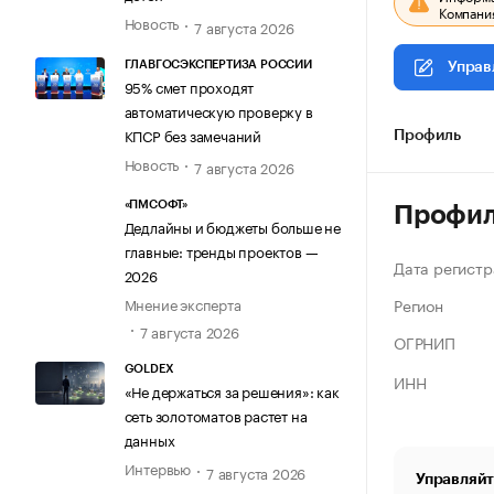
Компания
Новость
7 августа 2026
ГЛАВГОСЭКСПЕРТИЗА РОССИИ
Управ
95% смет проходят
автоматическую проверку в
КПСР без замечаний
Профиль
Новость
7 августа 2026
«ПМСОФТ»
Профи
Дедлайны и бюджеты больше не
главные: тренды проектов —
Дата регистр
2026
Регион
Мнение эксперта
7 августа 2026
ОГРНИП
GOLDEX
ИНН
«Не держаться за решения»: как
сеть золотоматов растет на
данных
Интервью
7 августа 2026
Управляйт