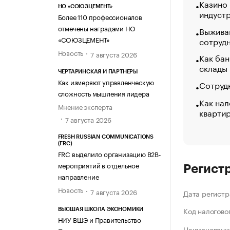
Казино
НО «СОЮЗЦЕМЕНТ»
индуст
Более 110 профессионалов
отмечены наградами НО
Выжива
«СОЮЗЦЕМЕНТ»
сотруд
Новость
7 августа 2026
Как бан
склады
ЧЕРТАРИНСКАЯ И ПАРТНЕРЫ
Как измеряют управленческую
Сотрудн
сложность мышления лидера
Как нал
Мнение эксперта
кварти
7 августа 2026
FRESH RUSSIAN COMMUNICATIONS
(FRC)
FRC выделило организацию B2B-
мероприятий в отдельное
Регист
направление
Новость
7 августа 2026
Дата регистр
Код налогово
ВЫСШАЯ ШКОЛА ЭКОНОМИКИ
НИУ ВШЭ и Правительство
Наименование