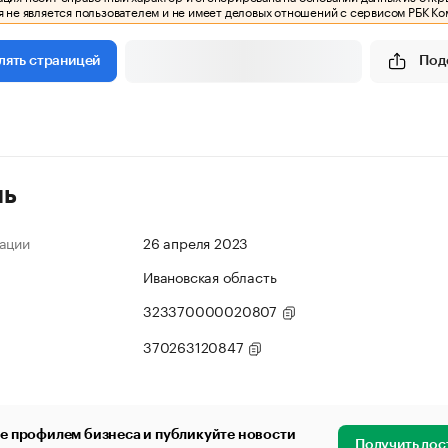
 не является пользователем и не имеет деловых отношений с сервисом РБК Ко
Под
лять страницей
ль
ации
26 апреля 2023
Ивановская область
323370000020807
370263120847
е профилем бизнеса и публикуйте новости
Получить дос