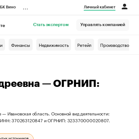
...
БК Вино
Личный кабинет
Стать экспертом
Управлять компанией
кте
азета
жи
Финансы
Недвижимость
Ретейл
Производство
дреевна — ОГРНИП:
 — Ивановская область. Основной вид деятельности:
ты ИНН: 370263120847 и ОГРНИП: 323370000020807.
ытых источников.