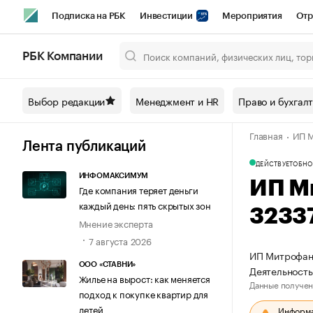
Подписка на РБК
Инвестиции
Мероприятия
Отр
Спорт
Школа управления РБК
РБК Образование
РБ
РБК Компании
Город
Стиль
Крипто
РБК Бизнес-среда
Дискусси
Выбор редакции
Менеджмент и HR
Право и бухгал
Спецпроекты СПб
Конференции СПб
Спецпроекты
Главная
ИП М
Технологии и медиа
Финансы
Рынок наличной валют
Лента публикаций
ДЕЙСТВУЕТ
ОБНО
ИНФОМАКСИМУМ
ИП М
Где компания теряет деньги
каждый день: пять скрытых зон
3233
Мнение эксперта
7 августа 2026
ИП Митрофано
ООО «СТАВНИ»
Деятельность
Жилье на вырост: как меняется
Данные получен
подход к покупке квартир для
детей
Информац