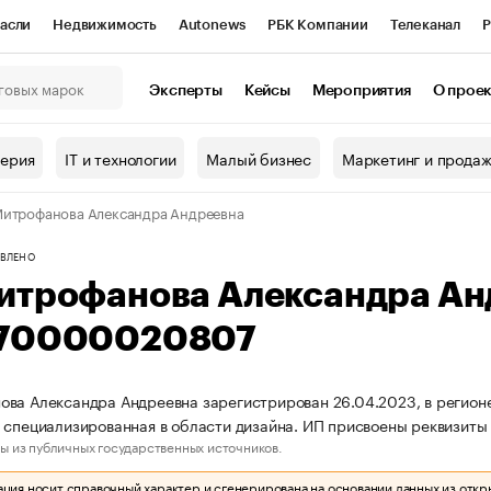
асли
Недвижимость
Autonews
РБК Компании
Телеканал
Р
К Курсы
РБК Life
Тренды
Визионеры
Национальные проекты
Эксперты
Кейсы
Мероприятия
О прое
онный клуб
Исследования
Кредитные рейтинги
Франшизы
Г
терия
IT и технологии
Малый бизнес
Маркетинг и прода
Проверка контрагентов
Политика
Экономика
Бизнес
итрофанова Александра Андреевна
ы
ВЛЕНО
итрофанова Александра Ан
70000020807
ва Александра Андреевна зарегистрирован 26.04.2023, в регионе
 специализированная в области дизайна. ИП присвоены реквизи
ы из публичных государственных источников.
ия носит справочный характер и сгенерирована на основании данных из откр