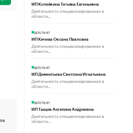
ИП Копейкина Татьяна Евгеньевна
Деятельность специализированная в
области...
ДЕЙСТВУЕТ
ИП Кичева Оксана Павловна
Деятельность специализированная в
области...
ДЕЙСТВУЕТ
ИП Дементьева Светлана Игнатьевна
Деятельность специализированная в
области...
ДЕЙСТВУЕТ
ИП Тыщик Ангелина Андреевна
Деятельность специализированная в
ля
«От спорта тело стареет иначе». Как живет глава ко
области...
создавшей GTA