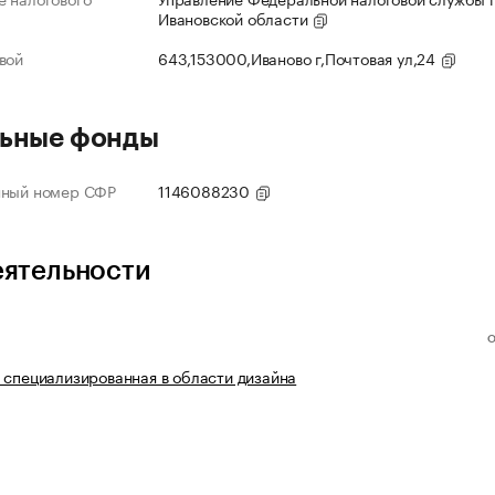
Ивановской области
вой
643,153000,Иваново г,Почтовая ул,24
ьные фонды
нный номер СФР
1146088230
еятельности
 специализированная в области дизайна