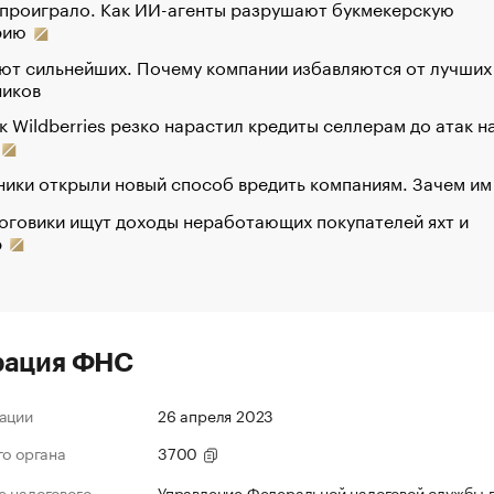
 проиграло. Как ИИ-агенты разрушают букмекерскую
рию
ют сильнейших. Почему компании избавляются от лучших
ников
к Wildberries резко нарастил кредиты селлерам до атак н
ики открыли новый способ вредить компаниям. Зачем им
оговики ищут доходы неработающих покупателей яхт и
р
рация ФНС
ации
26 апреля 2023
го органа
3700
 налогового
Управление Федеральной налоговой службы 