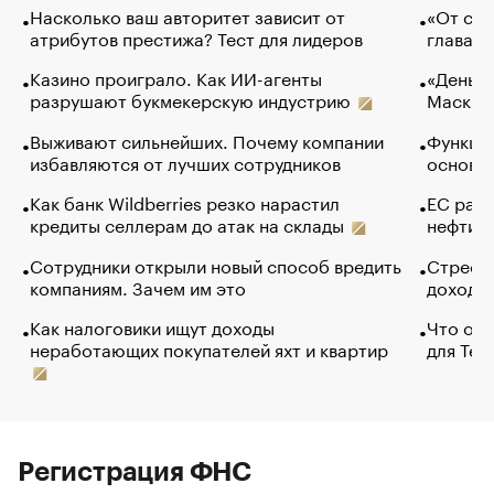
Насколько ваш авторитет зависит от
«От спо
атрибутов престижа? Тест для лидеров
глава к
Казино проиграло. Как ИИ-агенты
«Деньги
разрушают букмекерскую индустрию
Маск в 
Выживают сильнейших. Почему компании
Функции
избавляются от лучших сотрудников
основ э
Как банк Wildberries резко нарастил
ЕС раз
кредиты селлерам до атак на склады
нефти —
Сотрудники открыли новый способ вредить
Стресс 
компаниям. Зачем им это
доходов
Как налоговики ищут доходы
Что обв
неработающих покупателей яхт и квартир
для Tel
Регистрация ФНС