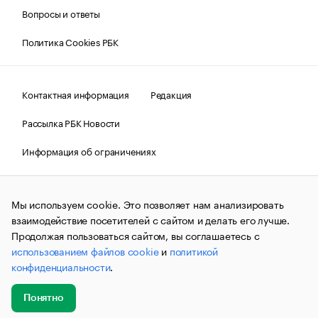
Вопросы и ответы
Политика Cookies РБК
Контактная информация
Редакция
Рассылка РБК Новости
Информация об ограничениях
Правовая информация
О соблюдении авторских прав
Мы используем cookie. Это позволяет нам анализировать
© АО «РОСБИЗНЕСКОНСАЛТИНГ»,
1995–2026.
Сообщения
и материалы информационного агентства «РБК»
взаимодействие посетителей с сайтом и делать его лучше.
(зарегистрировано Федеральной службой по надзору в сфере
Продолжая пользоваться сайтом, вы соглашаетесь с
связи, информационных технологий и массовых
использованием файлов cookie
и
политикой
коммуникаций (Роскомнадзор) 09.12.2015 за номером ИА
№ФС77-63848) сопровождаются пометкой «РБК». Отдельные
конфиденциальности
.
публикации могут содержать информацию,
не предназначенную для пользователей
до 18 лет.
companycardsfeedback@rbc.ru
Понятно
Добавить