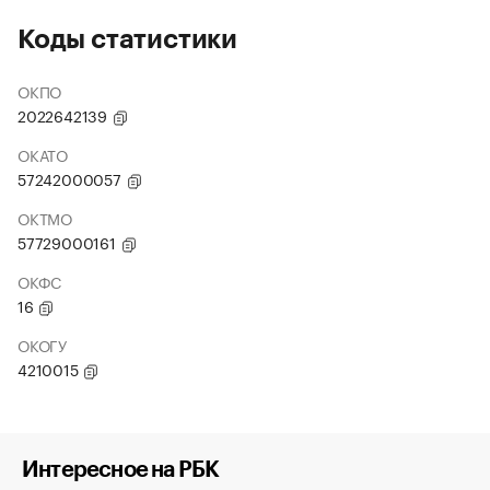
Коды статистики
ОКПО
2022642139
ОКАТО
57242000057
ОКТМО
57729000161
ОКФС
16
ОКОГУ
4210015
Интересное на РБК