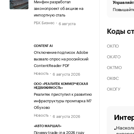
Минфин разработал
Управляйт
законопроект об акцизе на
Повышайте
импортную сталь
РБК Бизнес
6 августа
Коды с
ОКПО
CONTENT AI
Отключение подписок Adobe
ОКАТО
вызвало спрос на российский
ContentReader PDF
ОКТМО
Новость
6 августа 2026
ОКФС
ООО «РЕАЛИТЕК КОММЕРЧЕСКАЯ
ОКОГУ
НЕДВИЖИМОСТЬ»
Реалитек приступил к развитию
инфраструктуры промпарка М7
Обухово
Новость
6 августа 2026
Интер
Насколь
«АВТО МАРШАЛ»
Почему trade-in в 2026 году
лидеро