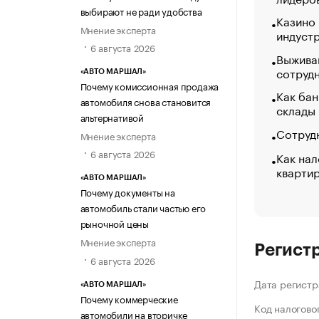
выбирают не ради удобства
Казино
Мнение эксперта
индуст
6 августа 2026
Выжива
сотруд
«АВТО МАРШАЛ»
Почему комиссионная продажа
Как бан
автомобиля снова становится
склады
альтернативой
Сотрудн
Мнение эксперта
6 августа 2026
Как нал
кварти
«АВТО МАРШАЛ»
Почему документы на
автомобиль стали частью его
рыночной цены
Мнение эксперта
Регист
6 августа 2026
Дата регистр
«АВТО МАРШАЛ»
Почему коммерческие
Код налогово
автомобили на вторичке