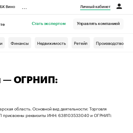
...
БК Вино
Личный кабинет
Стать экспертом
Управлять компанией
кте
азета
жи
Финансы
Недвижимость
Ретейл
Производство
ч — ОГРНИП:
рская область. Основной вид деятельности: Торговля
 ИП присвоены реквизиты ИНН: 638103533040 и ОГРНИП: