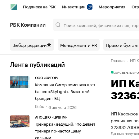
Подписка на РБК
Инвестиции
Мероприятия
Отр
Спорт
Школа управления РБК
РБК Образование
РБ
РБК Компании
Город
Стиль
Крипто
РБК Бизнес-среда
Дискусси
Выбор редакции
Менеджмент и HR
Право и бухгал
Спецпроекты СПб
Конференции СПб
Спецпроекты
Главная
ИП К
Технологии и медиа
Финансы
Рынок наличной валют
Лента публикаций
ДЕЙСТВУЕТ
ОБНО
ООО «СИГОР»
ИП К
Компания Сигор поменяла цвет
башен «SkyLight». Высотный
3236
брендинг БЦ
Кейс
6 августа 2026
ИП Кассиров 
АНО ДПО «ЦРДНМ»
розничная по
Тренер как ведущий: что делает
3236327000
тренера по-настоящему
Данные получен
сильным