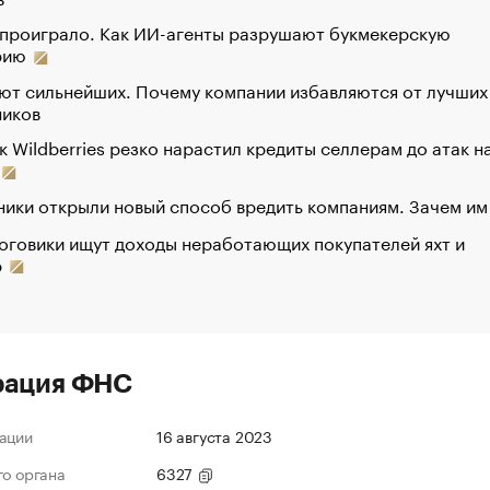
 проиграло. Как ИИ-агенты разрушают букмекерскую
рию
ют сильнейших. Почему компании избавляются от лучших
ников
к Wildberries резко нарастил кредиты селлерам до атак н
ики открыли новый способ вредить компаниям. Зачем им
оговики ищут доходы неработающих покупателей яхт и
р
рация ФНС
ации
16 августа 2023
го органа
6327