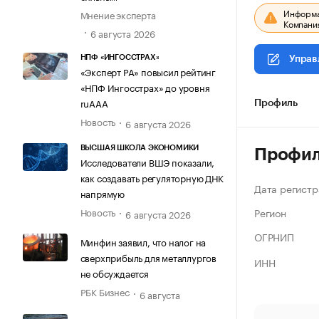
Информац
Мнение эксперта
Компания
6 августа 2026
НПФ «ИНГОССТРАХ»
Управ
«Эксперт РА» повысил рейтинг
«НПФ Ингосстрах» до уровня
ruAAA
Профиль
Новость
6 августа 2026
ВЫСШАЯ ШКОЛА ЭКОНОМИКИ
Профи
Исследователи ВШЭ показали,
как создавать регуляторную ДНК
Дата регистр
напрямую
Регион
Новость
6 августа 2026
ОГРНИП
Минфин заявил, что налог на
сверхприбыль для металлургов
ИНН
не обсуждается
РБК Бизнес
6 августа