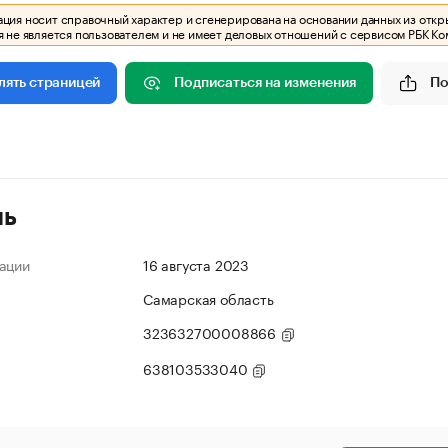
ия носит справочный характер и сгенерирована на основании данных из откр
 не является пользователем и не имеет деловых отношений с сервисом РБК Ко
Подписаться на изменения
По
лять страницей
ль
ации
16 августа 2023
Самарская область
323632700008866
638103533040