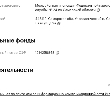
 налогового
Межрайонная инспекция Федеральной налог
службы № 24 по Самарской области
вой
443112, Самарская обл, Управленческий п, С
Лазо ул, д 2а
ьные фонды
нный номер СФР
1214258848
еятельности
ничная по почте или по информационно-коммуникационной сети Ин