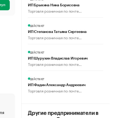
туп
ИП Брыкина Нина Борисовна
Торговля розничная по почте...
ДЕЙСТВУЕТ
ИП Степанова Татьяна Сергеевна
Торговля розничная по почте...
ДЕЙСТВУЕТ
ИП Шурухин Владислав Игоревич
Торговля розничная по почте...
ДЕЙСТВУЕТ
ИП Фадин Александр Андреевич
Торговля розничная по почте...
ля
«От спорта тело стареет иначе». Как живет глава ко
Другие предприниматели в
создавшей GTA