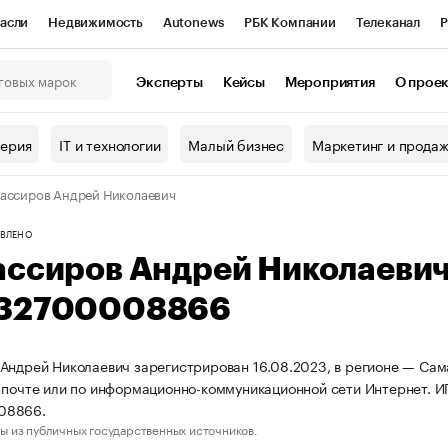
асли
Недвижимость
Autonews
РБК Компании
Телеканал
Р
К Курсы
РБК Life
Тренды
Визионеры
Национальные проекты
Эксперты
Кейсы
Мероприятия
О прое
онный клуб
Исследования
Кредитные рейтинги
Франшизы
Г
терия
IT и технологии
Малый бизнес
Маркетинг и прода
Проверка контрагентов
Политика
Экономика
Бизнес
ассиров Андрей Николаевич
ы
ВЛЕНО
ассиров Андрей Николаеви
32700008866
Андрей Николаевич зарегистрирован 16.08.2023, в регионе — Сама
 почте или по информационно-коммуникационной сети Интернет.
08866.
ы из публичных государственных источников.