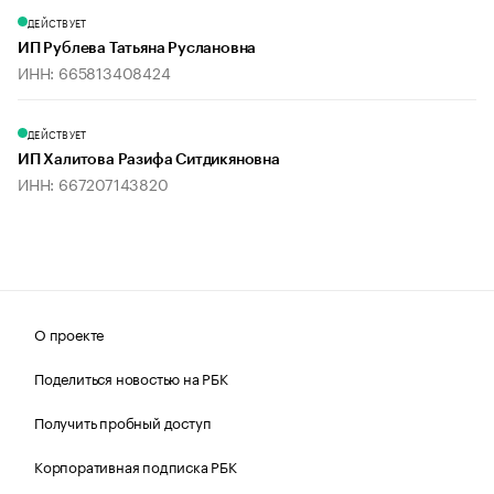
ДЕЙСТВУЕТ
ИП Рублева Татьяна Руслановна
ИНН: 665813408424
ДЕЙСТВУЕТ
ИП Халитова Разифа Ситдикяновна
ИНН: 667207143820
О проекте
Поделиться новостью на РБК
Получить пробный доступ
Корпоративная подписка РБК