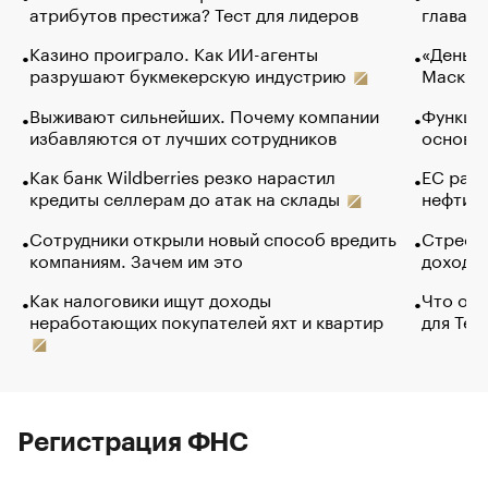
атрибутов престижа? Тест для лидеров
глава к
Казино проиграло. Как ИИ-агенты
«Деньги
разрушают букмекерскую индустрию
Маск в 
Выживают сильнейших. Почему компании
Функции
избавляются от лучших сотрудников
основ э
Как банк Wildberries резко нарастил
ЕС раз
кредиты селлерам до атак на склады
нефти —
Сотрудники открыли новый способ вредить
Стресс 
компаниям. Зачем им это
доходов
Как налоговики ищут доходы
Что обв
неработающих покупателей яхт и квартир
для Tel
Регистрация ФНС