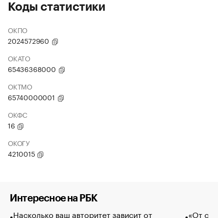
Коды статистики
ОКПО
2024572960
ОКАТО
65436368000
ОКТМО
65740000001
ОКФС
16
ОКОГУ
4210015
Интересное на РБК
Насколько ваш авторитет зависит от
«От спо