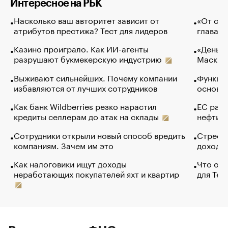
Интересное на РБК
Насколько ваш авторитет зависит от
«От спо
атрибутов престижа? Тест для лидеров
глава к
Казино проиграло. Как ИИ-агенты
«Деньги
разрушают букмекерскую индустрию
Маск в 
Выживают сильнейших. Почему компании
Функции
избавляются от лучших сотрудников
основ э
Как банк Wildberries резко нарастил
ЕС раз
кредиты селлерам до атак на склады
нефти —
Сотрудники открыли новый способ вредить
Стресс 
компаниям. Зачем им это
доходов
Как налоговики ищут доходы
Что обв
неработающих покупателей яхт и квартир
для Tel