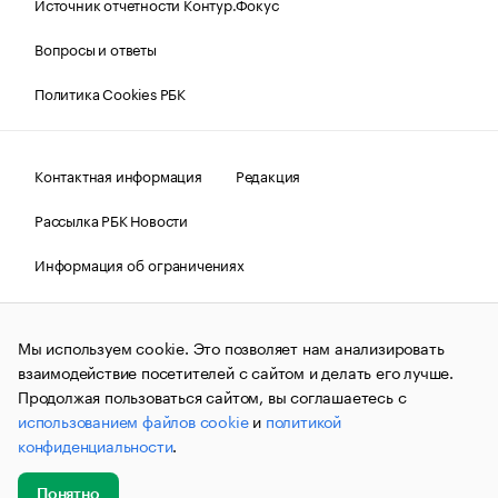
Источник отчетности Контур.Фокус
Вопросы и ответы
Политика Cookies РБК
Контактная информация
Редакция
Рассылка РБК Новости
Информация об ограничениях
Правовая информация
О соблюдении авторских прав
Мы используем cookie. Это позволяет нам анализировать
© АО «РОСБИЗНЕСКОНСАЛТИНГ»,
1995–2026.
Сообщения
и материалы информационного агентства «РБК»
взаимодействие посетителей с сайтом и делать его лучше.
(зарегистрировано Федеральной службой по надзору в сфере
Продолжая пользоваться сайтом, вы соглашаетесь с
связи, информационных технологий и массовых
использованием файлов cookie
и
политикой
коммуникаций (Роскомнадзор) 09.12.2015 за номером ИА
№ФС77-63848) сопровождаются пометкой «РБК». Отдельные
конфиденциальности
.
публикации могут содержать информацию,
не предназначенную для пользователей
до 18 лет.
companycardsfeedback@rbc.ru
Понятно