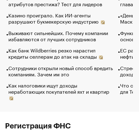
атрибутов престижа? Тест для лидеров
глава к
Казино проиграло. Как ИИ-агенты
«Деньги
разрушают букмекерскую индустрию
Маск в 
Выживают сильнейших. Почему компании
Функции
избавляются от лучших сотрудников
основ э
Как банк Wildberries резко нарастил
ЕС раз
кредиты селлерам до атак на склады
нефти —
Сотрудники открыли новый способ вредить
Стресс 
компаниям. Зачем им это
доходов
Как налоговики ищут доходы
Что обв
неработающих покупателей яхт и квартир
для Tel
Регистрация ФНС