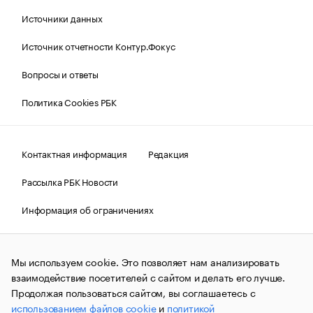
Источники данных
Источник отчетности Контур.Фокус
Вопросы и ответы
Политика Cookies РБК
Контактная информация
Редакция
Рассылка РБК Новости
Информация об ограничениях
Правовая информация
О соблюдении авторских прав
Мы используем cookie. Это позволяет нам анализировать
© АО «РОСБИЗНЕСКОНСАЛТИНГ»,
1995–2026.
Сообщения
и материалы информационного агентства «РБК»
взаимодействие посетителей с сайтом и делать его лучше.
(зарегистрировано Федеральной службой по надзору в сфере
Продолжая пользоваться сайтом, вы соглашаетесь с
связи, информационных технологий и массовых
использованием файлов cookie
и
политикой
коммуникаций (Роскомнадзор) 09.12.2015 за номером ИА