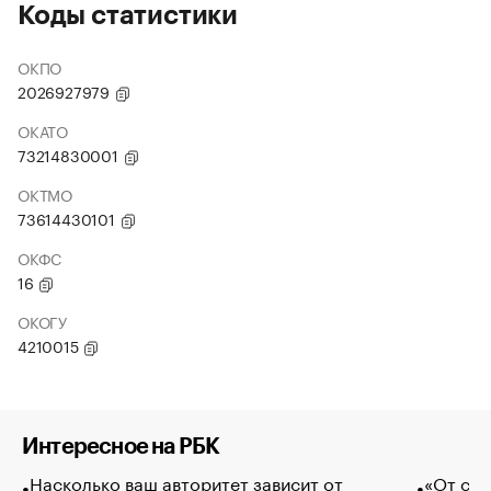
Коды статистики
ОКПО
2026927979
ОКАТО
73214830001
ОКТМО
73614430101
ОКФС
16
ОКОГУ
4210015
Интересное на РБК
Насколько ваш авторитет зависит от
«От спо