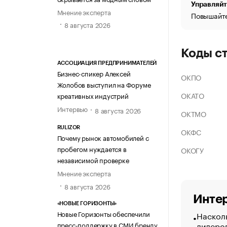
Управляйт
Мнение эксперта
Повышайте
8 августа 2026
Коды с
АССОЦИАЦИЯ ПРЕДПРИНИМАТЕЛЕЙ
Бизнес-спикер Алексей
ОКПО
Жолобов выступил на Форуме
ОКАТО
креативных индустрий
Интервью
8 августа 2026
ОКТМО
RULIZOR
ОКФС
Почему рынок автомобилей с
пробегом нуждается в
ОКОГУ
независимой проверке
Мнение эксперта
8 августа 2026
Интер
«НОВЫЕ ГОРИЗОНТЫ»
Новые Горизонты обеспечили
Насколь
лидеро
пресс-поддержку в СМИ бренду