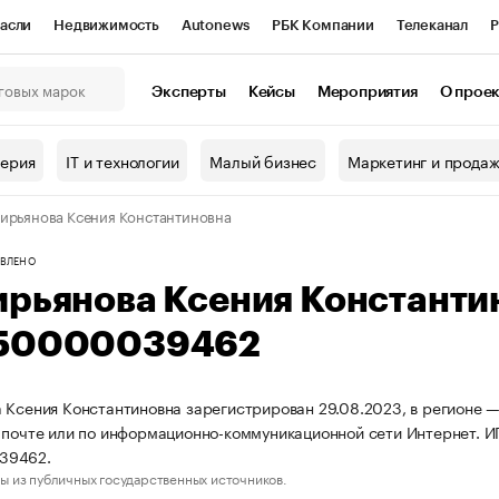
асли
Недвижимость
Autonews
РБК Компании
Телеканал
Р
К Курсы
РБК Life
Тренды
Визионеры
Национальные проекты
Эксперты
Кейсы
Мероприятия
О прое
онный клуб
Исследования
Кредитные рейтинги
Франшизы
Г
терия
IT и технологии
Малый бизнес
Маркетинг и прода
Проверка контрагентов
Политика
Экономика
Бизнес
ирьянова Ксения Константиновна
ы
ВЛЕНО
ирьянова Ксения Констант
50000039462
 Ксения Константиновна зарегистрирован 29.08.2023, в регионе —
 почте или по информационно-коммуникационной сети Интернет. 
39462.
ы из публичных государственных источников.