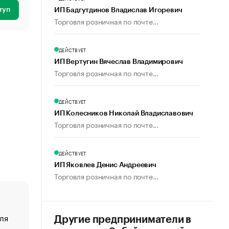
туп
ИП Бадгутдинов Владислав Игоревич
Торговля розничная по почте...
ДЕЙСТВУЕТ
ИП Вертугин Вячеслав Владимирович
Торговля розничная по почте...
ДЕЙСТВУЕТ
ИП Колесников Николай Владиславович
Торговля розничная по почте...
ДЕЙСТВУЕТ
ИП Яковлев Денис Андреевич
Торговля розничная по почте...
ля
«От спорта тело стареет иначе». Как живет глава ко
Другие предприниматели в
создавшей GTA