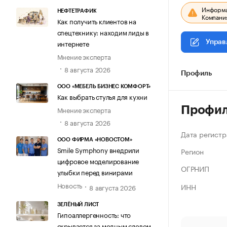
Информац
НЕФТЕТРАФИК
Компания
Как получить клиентов на
спецтехнику: находим лиды в
интернете
Управ
Мнение эксперта
8 августа 2026
Профиль
ООО «МЕБЕЛЬ БИЗНЕС КОМФОРТ»
Как выбрать стулья для кухни
Профи
Мнение эксперта
8 августа 2026
Дата регистр
ООО ФИРМА «НОВОСТОМ»
Smile Symphony внедрили
Регион
цифровое моделирование
ОГРНИП
улыбки перед винирами
Новость
ИНН
8 августа 2026
ЗЕЛЁНЫЙ ЛИСТ
Гипоаллергенность: что
скрывается за модным словом