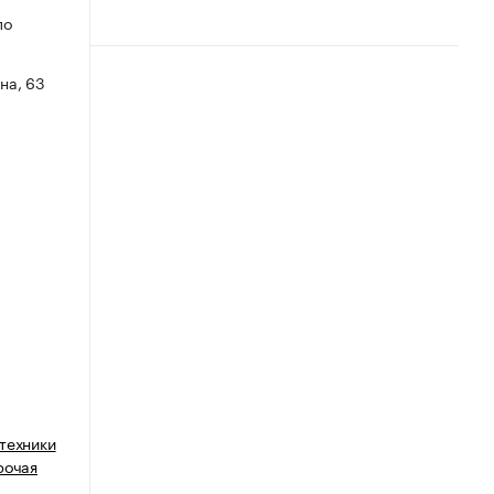
по
на, 63
техники
рочая