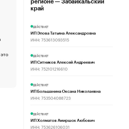
регионе — Забайкальский
«Деньги будут не нужны»: что рассказал Маск в инт
край
Economist
Функции менеджмента: пять ключевых основ эффект
ДЕЙСТВУЕТ
управления
ИП Эпова Татьяна Александровна
а
ЕС разрешил конфискацию российской нефти — чем
ИНН: 753613093515
Москва
 это
Стресс обеспеченных людей: почему рост доходов 
ДЕЙСТВУЕТ
счастья
ИП Ситников Алексей Андреевич
Что обвинения против Павла Дурова значат для Tele
ИНН: 752101216610
пользователей
ДЕЙСТВУЕТ
ИП Большанина Оксана Николаевна
ИНН: 753504088723
ДЕЙСТВУЕТ
ИП Холматов Амиршох Аюбович
ИНН: 753626106031