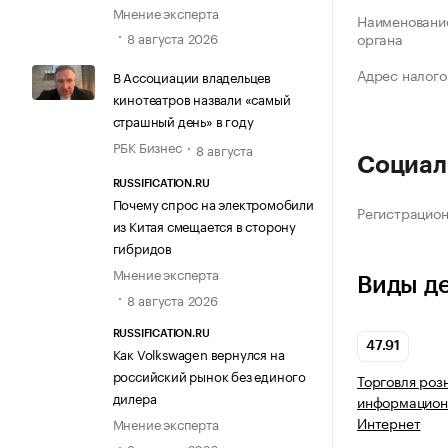
Мнение эксперта
Наименование
8 августа 2026
органа
Адрес налого
В Ассоциации владельцев
кинотеатров назвали «самый
страшный день» в году
РБК Бизнес
8 августа
Социал
RUSSIFICATION.RU
Почему спрос на электромобили
Регистрацио
из Китая смещается в сторону
гибридов
Мнение эксперта
Виды д
8 августа 2026
RUSSIFICATION.RU
47.91
Как Volkswagen вернулся на
российский рынок без единого
Торговля роз
дилера
информацион
Интернет
Мнение эксперта