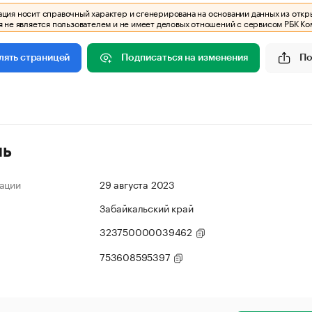
ия носит справочный характер и сгенерирована на основании данных из откр
 не является пользователем и не имеет деловых отношений с сервисом РБК Ко
Подписаться на изменения
По
лять страницей
ль
ации
29 августа 2023
Забайкальский край
323750000039462
753608595397