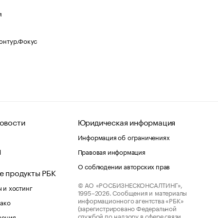
я
Контур.Фокус
овости
Юридическая информация
Информация об ограничениях
d
Правовая информация
О соблюдении авторских прав
е продукты РБК
© АО «РОСБИЗНЕСКОНСАЛТИНГ»,
 и хостинг
1995–2026.
Сообщения и материалы
информационного агентства «РБК»
лако
(зарегистрировано Федеральной
службой по надзору в сфере связи,
шения