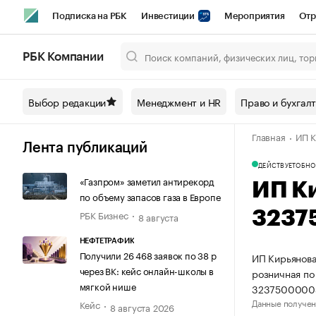
Подписка на РБК
Инвестиции
Мероприятия
Отр
Спорт
Школа управления РБК
РБК Образование
РБ
РБК Компании
Город
Стиль
Крипто
РБК Бизнес-среда
Дискусси
Выбор редакции
Менеджмент и HR
Право и бухгал
Спецпроекты СПб
Конференции СПб
Спецпроекты
Главная
ИП К
Технологии и медиа
Финансы
Рынок наличной валют
Лента публикаций
ДЕЙСТВУЕТ
ОБНО
«Газпром» заметил антирекорд
ИП К
по объему запасов газа в Европе
РБК Бизнес
3237
8 августа
НЕФТЕТРАФИК
Получили 26 468 заявок по 38 р
ИП Кирьянова
через ВК: кейс онлайн-школы в
розничная по
мягкой нише
3237500000
Данные получен
Кейс
8 августа 2026