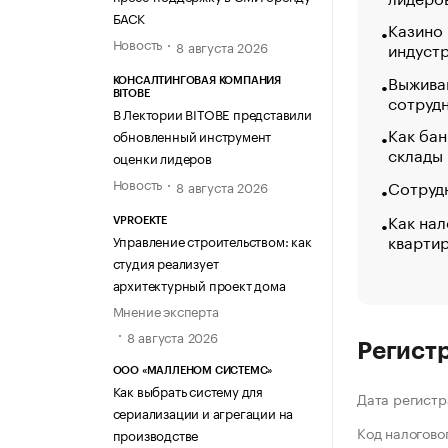
БАСК
Казино
Новость
индуст
8 августа 2026
Выжива
КОНСАЛТИНГОВАЯ КОМПАНИЯ
BITOBE
сотруд
В Лектории BITOBE представили
Как бан
обновленный инструмент
склады
оценки лидеров
Новость
Сотрудн
8 августа 2026
Как нал
VPROEKTE
кварти
Управление строительством: как
студия реализует
архитектурный проект дома
Мнение эксперта
8 августа 2026
Регист
ООО «МАЛЛЕНОМ СИСТЕМС»
Как выбрать систему для
Дата регистр
сериализации и агрегации на
Код налогово
производстве