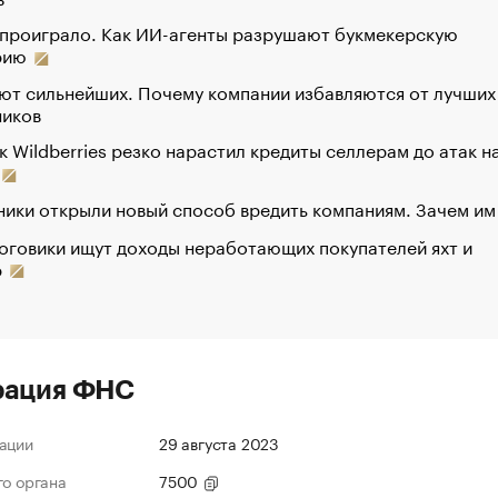
 проиграло. Как ИИ-агенты разрушают букмекерскую
рию
ют сильнейших. Почему компании избавляются от лучших
ников
к Wildberries резко нарастил кредиты селлерам до атак н
ики открыли новый способ вредить компаниям. Зачем им
оговики ищут доходы неработающих покупателей яхт и
р
рация ФНС
ации
29 августа 2023
го органа
7500