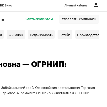
...
БК Вино
Личный кабинет
Стать экспертом
Управлять компанией
кте
азета
жи
Финансы
Недвижимость
Ретейл
Производство
иновна — ОГРНИП:
 Забайкальский край. Основной вид деятельности: Торговля
ИП присвоены реквизиты ИНН: 753608595397 и ОГРНИП: