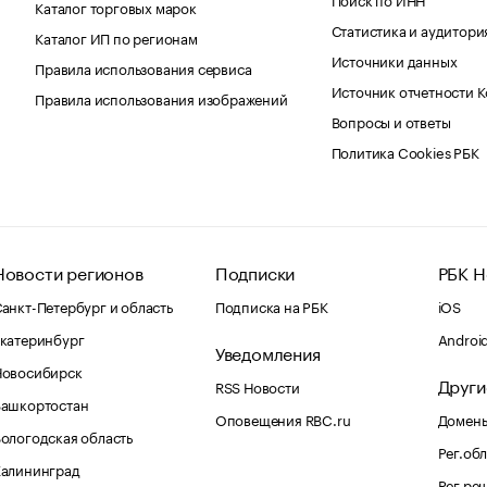
Каталог торговых марок
Статистика и аудитори
Каталог ИП по регионам
Источники данных
Правила использования сервиса
Источник отчетности 
Правила использования изображений
Вопросы и ответы
Политика Cookies РБК
Новости регионов
Подписки
РБК Н
анкт-Петербург и область
Подписка на РБК
iOS
катеринбург
Androi
Уведомления
Новосибирск
Други
RSS Новости
Башкортостан
Оповещения RBC.ru
Домены
ологодская область
Рег.об
Калининград
Рег.ре