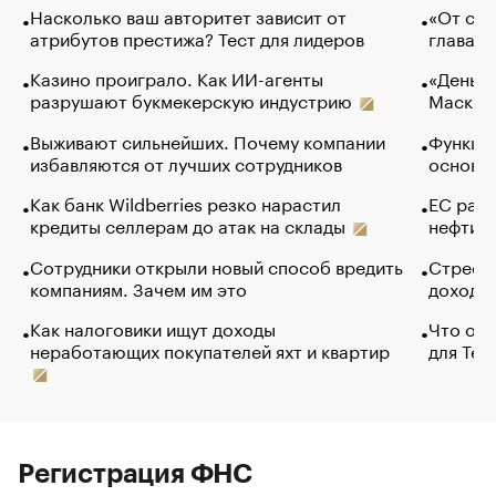
Насколько ваш авторитет зависит от
«От спо
атрибутов престижа? Тест для лидеров
глава к
Казино проиграло. Как ИИ-агенты
«Деньги
разрушают букмекерскую индустрию
Маск в 
Выживают сильнейших. Почему компании
Функции
избавляются от лучших сотрудников
основ э
Как банк Wildberries резко нарастил
ЕС раз
кредиты селлерам до атак на склады
нефти —
Сотрудники открыли новый способ вредить
Стресс 
компаниям. Зачем им это
доходов
Как налоговики ищут доходы
Что обв
неработающих покупателей яхт и квартир
для Tel
Регистрация ФНС