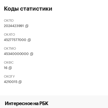
Коды статистики
ОКПО
2024423991
ОКАТО
45277577000
ОКТМО
45340000000
ОКФС
16
ОКОГУ
4210015
Интересное на РБК