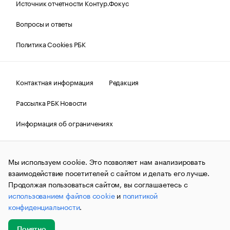
Источник отчетности Контур.Фокус
Вопросы и ответы
Политика Cookies РБК
Контактная информация
Редакция
Рассылка РБК Новости
Информация об ограничениях
Правовая информация
О соблюдении авторских прав
Мы используем cookie. Это позволяет нам анализировать
© АО «РОСБИЗНЕСКОНСАЛТИНГ»,
1995–2026.
Сообщения
и материалы информационного агентства «РБК»
взаимодействие посетителей с сайтом и делать его лучше.
(зарегистрировано Федеральной службой по надзору в сфере
Продолжая пользоваться сайтом, вы соглашаетесь с
связи, информационных технологий и массовых
использованием файлов cookie
и
политикой
коммуникаций (Роскомнадзор) 09.12.2015 за номером ИА
№ФС77-63848) сопровождаются пометкой «РБК». Отдельные
конфиденциальности
.
публикации могут содержать информацию,
не предназначенную для пользователей
до 18 лет.
companycardsfeedback@rbc.ru
Понятно