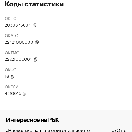
Коды статистики
ОКПО
2030376604
ОКАТО
22421000000
ОКТМО
22721000001
ОКФС
16
ОКОГУ
4210015
Интересное на РБК
Насколько ваш авторитет зависит от
«От спо