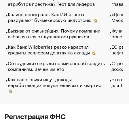
атрибутов престижа? Тест для лидеров
глава к
Казино проиграло. Как ИИ-агенты
«Деньги
разрушают букмекерскую индустрию
Маск в 
Выживают сильнейших. Почему компании
Функции
избавляются от лучших сотрудников
основ э
Как банк Wildberries резко нарастил
ЕС раз
кредиты селлерам до атак на склады
нефти —
Сотрудники открыли новый способ вредить
Стресс 
компаниям. Зачем им это
доходов
Как налоговики ищут доходы
Что обв
неработающих покупателей яхт и квартир
для Tel
Регистрация ФНС