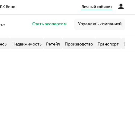
БК Вино
Личный кабинет
Город
Стать экспертом
Управлять компанией
кте
нсы
Недвижимость
Ретейл
Производство
Транспорт
Образ