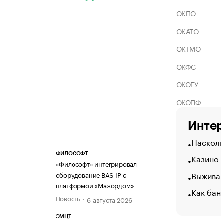
ОКПО
ОКАТО
ОКТМО
ОКФС
ОКОГУ
ОКОПФ
Интер
Насколь
ФИЛОСОФТ
Казино
«Философт» интегрировал
Выжива
оборудование BAS-IP с
платформой «Мажордом»
Как бан
Новость
6 августа 2026
ЭМЦТ