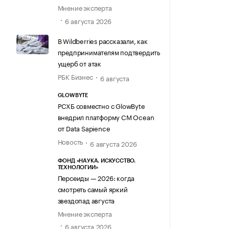
Мнение эксперта
6 августа 2026
В Wildberries рассказали, как
предпринимателям подтвердить
ущерб от атак
РБК Бизнес
6 августа
GLOWBYTE
РСХБ совместно с GlowByte
внедрил платформу CM Ocean
от Data Sapience
Новость
6 августа 2026
ФОНД «НАУКА. ИСКУССТВО.
ТЕХНОЛОГИИ»
Персеиды — 2026: когда
смотреть самый яркий
звездопад августа
Мнение эксперта
6 августа 2026