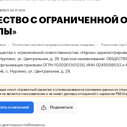
ЛЕНО, 06.07.2019
СТВО С ОГРАНИЧЕННОЙ 
ЛЫ»
овля
Розничная торговля продовольственными товарами
Розничная торг
ество с ограниченной ответственностью «Нурлы» зарегистрирована 
Нурлино, ул. Центральная, д. 29.
Краткое наименование: ОБЩЕСТ
 организации присвоен ОГРН 1020201301230, ИНН 0245009032 и
й, с. Нурлино, ул. Центральная, д. 29.
ия носит справочный характер и сгенерирована на основании данных из откр
 не является пользователем и не имеет деловых отношений с сервисом РБК Ко
Поделиться
лять компанией
 деятельности
Финансы