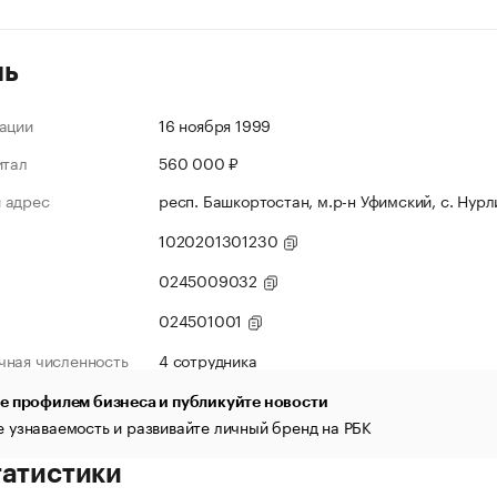
ль
ации
16 ноября 1999
итал
560 000 ₽
 адрес
респ. Башкортостан, м.р-н Уфимский, с. Нурли
1020201301230
0245009032
024501001
чная численность
4 сотрудника
е профилем бизнеса и публикуйте новости
 узнаваемость и развивайте личный бренд на РБК
татистики