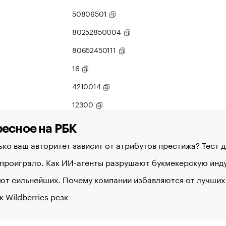
50806501
80252850004
80652450111
16
4210014
12300
есное на РБК
ко ваш авторитет зависит от атрибутов престижа? Тест 
 проиграло. Как ИИ-агенты разрушают букмекерскую ин
ют сильнейших. Почему компании избавляются от лучших
к Wildberries резк