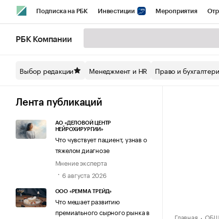
Подписка на РБК
Инвестиции
Мероприятия
Отр
Спорт
Школа управления РБК
РБК Образование
РБ
РБК Компании
Стиль
Крипто
РБК Бизнес-среда
Дискуссионный кл
Выбор редакции
Менеджмент и HR
Право и бухгалтер
Спецпроекты СПб
Конференции СПб
Спецпроекты
Технологии и медиа
Финансы
Рынок наличной валют
Лента публикаций
АО «ДЕЛОВОЙ ЦЕНТР
НЕЙРОХИРУРГИИ»
Что чувствует пациент, узнав о
тяжелом диагнозе
Мнение эксперта
6 августа 2026
ООО «РЕММА ТРЕЙД»
Что мешает развитию
премиального сырного рынка в
Главная
ОБЩ