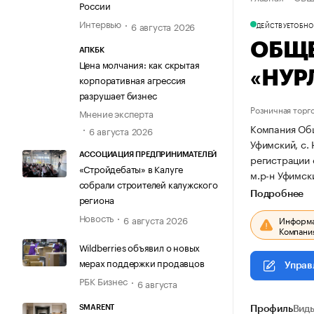
России
Интервью
6 августа 2026
ДЕЙСТВУЕТ
ОБНОВ
ОБЩЕ
АПКБК
Цена молчания: как скрытая
«НУР
корпоративная агрессия
разрушает бизнес
Розничная торг
Мнение эксперта
Компания Общ
6 августа 2026
Уфимский, с. 
АССОЦИАЦИЯ ПРЕДПРИНИМАТЕЛЕЙ
регистрации
«Стройдебаты» в Калуге
м.р-н Уфимски
собрали строителей калужского
Подробнее
региона
Новость
6 августа 2026
Информац
Компания
Wildberries объявил о новых
мерах поддержки продавцов
Управ
РБК Бизнес
6 августа
SMARENT
Профиль
Виды