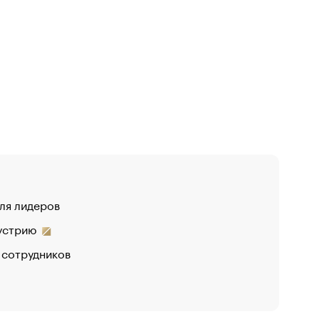
для лидеров
дустрию
 сотрудников