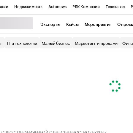
асли
Недвижимость
Autonews
РБК Компании
Телеканал
Р
К Курсы
РБК Life
Тренды
Визионеры
Национальные проекты
Эксперты
Кейсы
Мероприятия
О прое
уб
Исследования
Кредитные рейтинги
Франшизы
Газета
ия
IT и технологии
Малый бизнес
Маркетинг и продажи
Фина
Проверка контрагентов
Политика
Экономика
Бизнес
ы
ЕСТВО С ОГРАНИЧЕННОЙ ОТВЕТСТВЕННОСТЬЮ «НУРЛЫ»