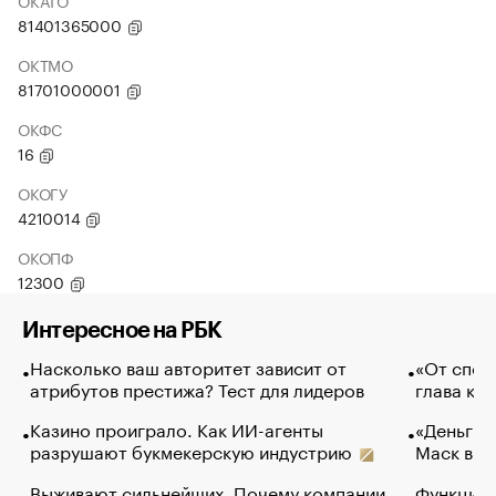
ОКАТО
81401365000
ОКТМО
81701000001
ОКФС
16
ОКОГУ
4210014
ОКОПФ
12300
Интересное на РБК
Насколько ваш авторитет зависит от
«От спор
атрибутов престижа? Тест для лидеров
глава ко
Казино проиграло. Как ИИ-агенты
«Деньги б
разрушают букмекерскую индустрию
Маск в и
Выживают сильнейших. Почему компании
Функции 