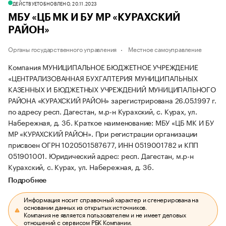
ДЕЙСТВУЕТ
ОБНОВЛЕНО, 20.11.2023
МБУ «ЦБ МК И БУ МР «КУРАХСКИЙ
РАЙОН»
Органы государственного управления
Местное самоуправление
Компания МУНИЦИПАЛЬНОЕ БЮДЖЕТНОЕ УЧРЕЖДЕНИЕ
«ЦЕНТРАЛИЗОВАННАЯ БУХГАЛТЕРИЯ МУНИЦИПАЛЬНЫХ
КАЗЕННЫХ И БЮДЖЕТНЫХ УЧРЕЖДЕНИЙ МУНИЦИПАЛЬНОГО
РАЙОНА «КУРАХСКИЙ РАЙОН» зарегистрирована 26.05.1997 г.
по адресу респ. Дагестан, м.р-н Курахский, с. Курах, ул.
Набережная, д. 3б.
Краткое наименование: МБУ «ЦБ МК И БУ
МР «КУРАХСКИЙ РАЙОН».
При регистрации организации
присвоен ОГРН 1020501587677, ИНН 0519001782 и КПП
051901001.
Юридический адрес: респ. Дагестан, м.р-н
Курахский, с. Курах, ул. Набережная, д. 3б.
Подробнее
Информация носит справочный характер и сгенерирована на
основании данных из открытых источников.
Компания не является пользователем и не имеет деловых
отношений с сервисом РБК Компании.