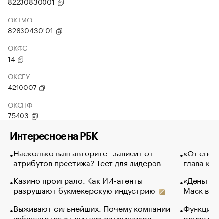
82230830001
ОКТМО
82630430101
ОКФС
14
ОКОГУ
4210007
ОКОПФ
75403
Интересное на РБК
Насколько ваш авторитет зависит от
«От спор
атрибутов престижа? Тест для лидеров
глава ко
Казино проиграло. Как ИИ-агенты
«Деньги б
разрушают букмекерскую индустрию
Маск в и
Выживают сильнейших. Почему компании
Функции 
избавляются от лучших сотрудников
основ эф