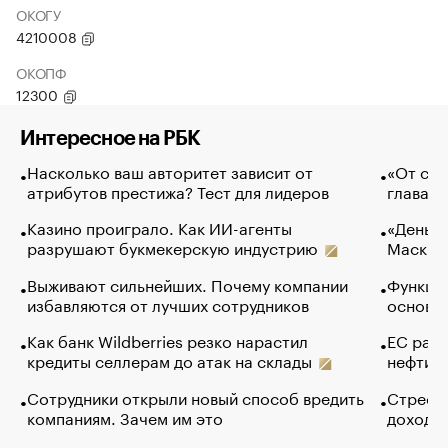
ОКОГУ
4210008
ОКОПФ
12300
Интересное на РБК
Насколько ваш авторитет зависит от
«От спо
атрибутов престижа? Тест для лидеров
глава к
Казино проиграло. Как ИИ-агенты
«Деньги
разрушают букмекерскую индустрию
Маск в 
Выживают сильнейших. Почему компании
Функции
избавляются от лучших сотрудников
основ э
Как банк Wildberries резко нарастил
ЕС раз
кредиты селлерам до атак на склады
нефти —
Сотрудники открыли новый способ вредить
Стресс 
компаниям. Зачем им это
доходов