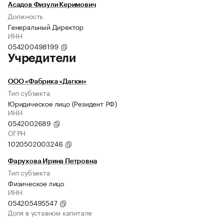
Асадов Физули Керимович
Должность
Генеральный Директор
ИНН
054200498199
Учредители
ООО «Фабрика «Дагюн»
Тип субъекта
Юридическое лицо (Резидент РФ)
ИНН
0542002689
ОГРН
1020502003246
Фарухова Ирина Петровна
Тип субъекта
Физическое лицо
ИНН
054205495547
Доля в уставном капитале