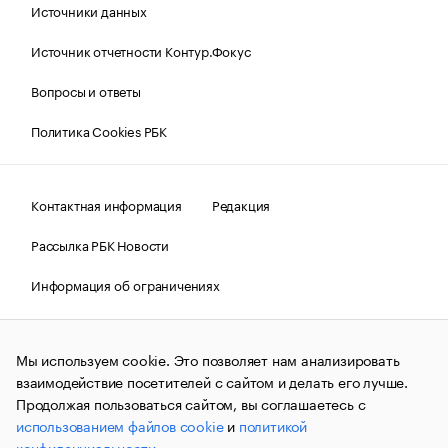
Источники данных
Источник отчетности Контур.Фокус
Вопросы и ответы
Политика Cookies РБК
Контактная информация
Редакция
Рассылка РБК Новости
Информация об ограничениях
Правовая информация
О соблюдении авторских прав
Мы используем cookie. Это позволяет нам анализировать
© АО «РОСБИЗНЕСКОНСАЛТИНГ»,
1995–2026.
Сообщения
и материалы информационного агентства «РБК»
взаимодействие посетителей с сайтом и делать его лучше.
(зарегистрировано Федеральной службой по надзору в сфере
Продолжая пользоваться сайтом, вы соглашаетесь с
связи, информационных технологий и массовых
использованием файлов cookie
и
политикой
коммуникаций (Роскомнадзор) 09.12.2015 за номером ИА
№ФС77-63848) сопровождаются пометкой «РБК». Отдельные
конфиденциальности
.