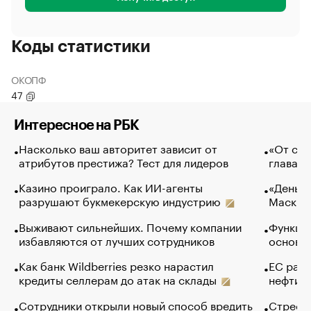
Коды статистики
ОКОПФ
47
Интересное на РБК
Насколько ваш авторитет зависит от
«От спо
атрибутов престижа? Тест для лидеров
глава к
Казино проиграло. Как ИИ-агенты
«Деньги
разрушают букмекерскую индустрию
Маск в 
Выживают сильнейших. Почему компании
Функции
избавляются от лучших сотрудников
основ э
Как банк Wildberries резко нарастил
ЕС раз
кредиты селлерам до атак на склады
нефти —
Сотрудники открыли новый способ вредить
Стресс 