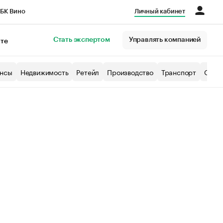
БК Вино
Личный кабинет
Город
Стать экспертом
Управлять компанией
кте
нсы
Недвижимость
Ретейл
Производство
Транспорт
Образ