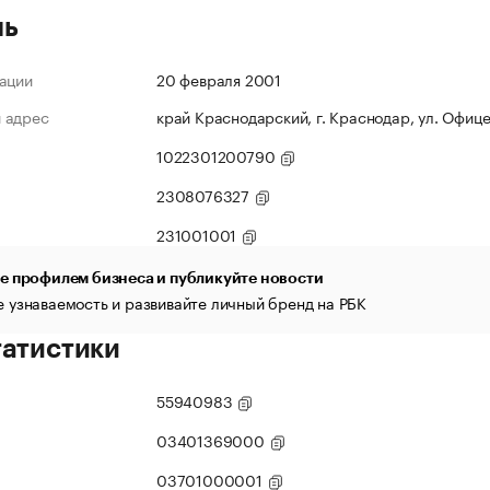
ль
ации
20 февраля 2001
 адрес
край Краснодарский, г. Краснодар, ул. Офице
1022301200790
2308076327
231001001
е профилем бизнеса и публикуйте новости
 узнаваемость и развивайте личный бренд на РБК
татистики
55940983
03401369000
03701000001