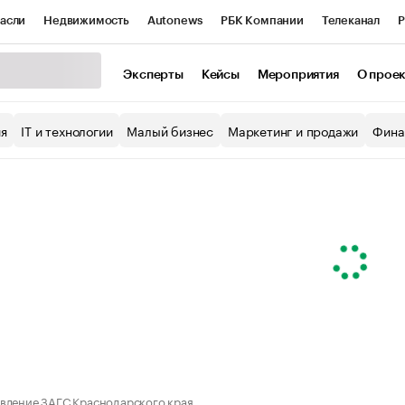
асли
Недвижимость
Autonews
РБК Компании
Телеканал
Р
К Курсы
РБК Life
Тренды
Визионеры
Национальные проекты
Эксперты
Кейсы
Мероприятия
О прое
уб
Исследования
Кредитные рейтинги
Франшизы
Газета
ия
IT и технологии
Малый бизнес
Маркетинг и продажи
Фина
Проверка контрагентов
Политика
Экономика
Бизнес
ы
вление ЗАГС Краснодарского края