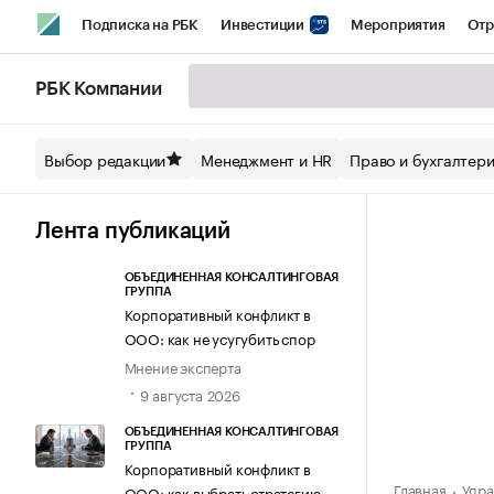
Подписка на РБК
Инвестиции
Мероприятия
Отр
Спорт
Школа управления РБК
РБК Образование
РБ
РБК Компании
Стиль
Крипто
РБК Бизнес-среда
Дискуссионный кл
Выбор редакции
Менеджмент и HR
Право и бухгалтер
Спецпроекты СПб
Конференции СПб
Спецпроекты
Технологии и медиа
Финансы
Рынок наличной валют
Лента публикаций
ОБЪЕДИНЕННАЯ КОНСАЛТИНГОВАЯ
ГРУППА
Корпоративный конфликт в
ООО: как не усугубить спор
Мнение эксперта
9 августа 2026
ОБЪЕДИНЕННАЯ КОНСАЛТИНГОВАЯ
ГРУППА
Корпоративный конфликт в
Главная
Упра
ООО: как выбрать стратегию