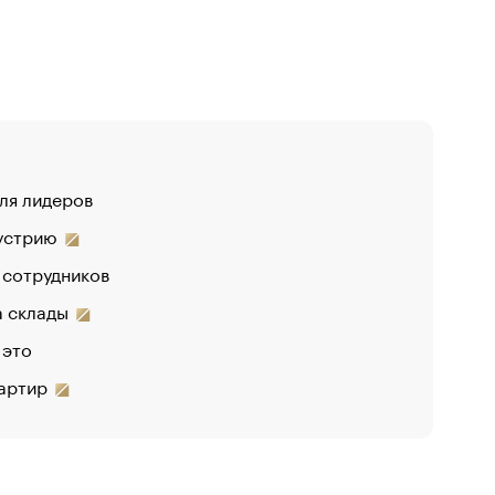
для лидеров
«От спор
дустрию
«Деньги 
 сотрудников
на склады
 это
вартир