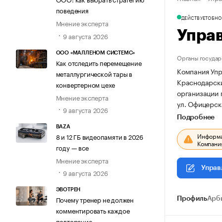
поведения
ДЕЙСТВУЕТ
ОБНОВ
Мнение эксперта
Упра
9 августа 2026
ООО «МАЛЛЕНОМ СИСТЕМС»
Органы государ
Как отследить перемещение
Компания Упр
металлургической тары в
Краснодарский
конвертерном цехе
организации
Мнение эксперта
ул. Офицерска
9 августа 2026
Подробнее
BAZA
Информац
8 и 12 ГБ видеопамяти в 2026
Компания
году — все
Мнение эксперта
Управ
9 августа 2026
ЭВОТРЕН
Почему тренер не должен
Профиль
Арб
комментировать каждое
повторение