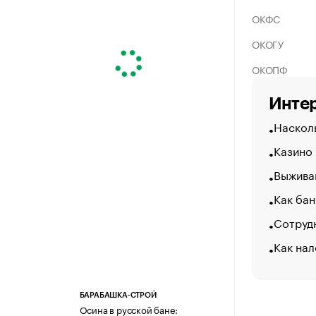
ОКФС
ОКОГУ
ОКОПФ
Интер
Насколь
Казино
Выжива
Как бан
Сотрудн
Как нал
БАРАБАШКА-СТРОЙ
Осина в русской бане: