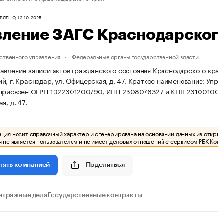
ЛЕНО, 13.10.2025
вление ЗАГС Краснодарског
ственного управления
Федеральные органы государственной власти
авление записи актов гражданского состояния Краснодарского кра
, г. Краснодар, ул. Офицерская, д. 47.
Краткое наименование: Уп
 присвоен ОГРН 1022301200790, ИНН 2308076327 и КПП 2310010
я, д. 47.
ия носит справочный характер и сгенерирована на основании данных из откр
 не является пользователем и не имеет деловых отношений с сервисом РБК Ко
Поделиться
лять компанией
итражные дела
Государственные контракты