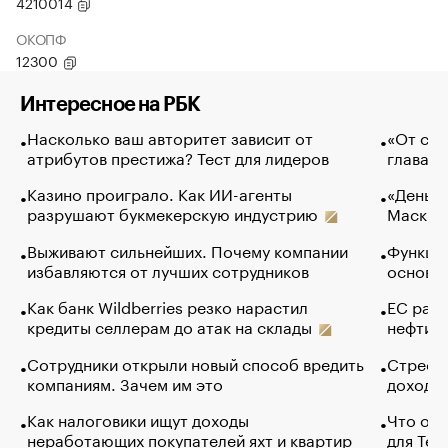
4210014
ОКОПФ
12300
Интересное на РБК
Насколько ваш авторитет зависит от
«От спо
атрибутов престижа? Тест для лидеров
глава к
Казино проиграло. Как ИИ-агенты
«Деньги
разрушают букмекерскую индустрию
Маск в 
Выживают сильнейших. Почему компании
Функции
избавляются от лучших сотрудников
основ э
Как банк Wildberries резко нарастил
ЕС раз
кредиты селлерам до атак на склады
нефти —
Сотрудники открыли новый способ вредить
Стресс 
компаниям. Зачем им это
доходов
Как налоговики ищут доходы
Что обв
неработающих покупателей яхт и квартир
для Tel