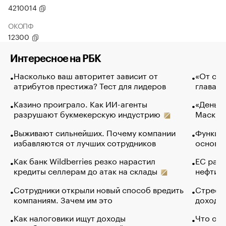
4210014
ОКОПФ
12300
Интересное на РБК
Насколько ваш авторитет зависит от
«От спо
атрибутов престижа? Тест для лидеров
глава к
Казино проиграло. Как ИИ-агенты
«Деньги
разрушают букмекерскую индустрию
Маск в 
Выживают сильнейших. Почему компании
Функции
избавляются от лучших сотрудников
основ э
Как банк Wildberries резко нарастил
ЕС раз
кредиты селлерам до атак на склады
нефти —
Сотрудники открыли новый способ вредить
Стресс 
компаниям. Зачем им это
доходов
Как налоговики ищут доходы
Что обв