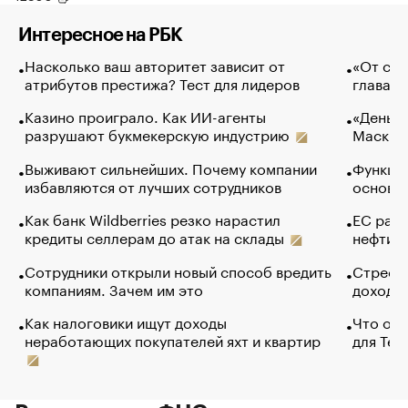
Интересное на РБК
Насколько ваш авторитет зависит от
«От спо
атрибутов престижа? Тест для лидеров
глава к
Казино проиграло. Как ИИ-агенты
«Деньги
разрушают букмекерскую индустрию
Маск в 
Выживают сильнейших. Почему компании
Функции
избавляются от лучших сотрудников
основ э
Как банк Wildberries резко нарастил
ЕС раз
кредиты селлерам до атак на склады
нефти —
Сотрудники открыли новый способ вредить
Стресс 
компаниям. Зачем им это
доходов
Как налоговики ищут доходы
Что обв
неработающих покупателей яхт и квартир
для Tel